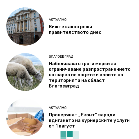
АКТУАЛНО
Вижте какво реши
правителството днес
БЛАГОЕВГРАД
Набелязаха строги мерки за
ограничаване разпространението
на шарка по овцете и козите на
територията на област
Благоевград
АКТУАЛНО
Проверяват „Еконт“ заради
вдигането на куриерските услуги
от 1 август