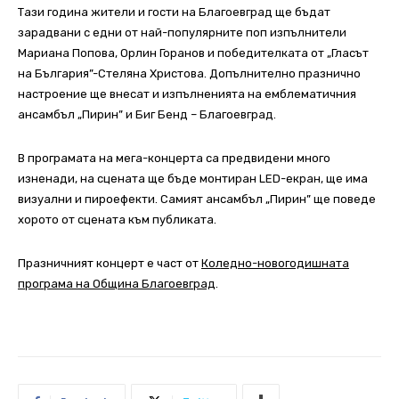
Тази година жители и гости на Благоевград ще бъдат
зарадвани с едни от най-популярните поп изпълнители
Мариана Попова, Орлин Горанов и победителката от „Гласът
на България”-Стеляна Христова. Допълнително празнично
настроение ще внесат и изпълненията на емблематичния
ансамбъл „Пирин” и Биг Бенд – Благоевград.
В програмата на мега-концерта са предвидени много
изненади, на сцената ще бъде монтиран LED-екран, ще има
визуални и пироефекти. Самият ансамбъл „Пирин” ще поведе
хорото от сцената към публиката.
Празничният концерт е част от
Коледно-новогодишната
програма на Община Благоевград
.