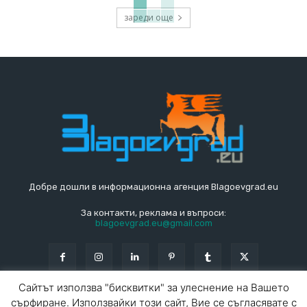
зареди още
Добре дошли в информационна агенция Blagoevgrad.eu
За контакти, реклама и въпроси:
blagoevgrad.eu@gmail.com
Сайтът използва "бисквитки" за улеснение на Вашето
сърфиране. Използвайки този сайт, Вие се съгласявате с