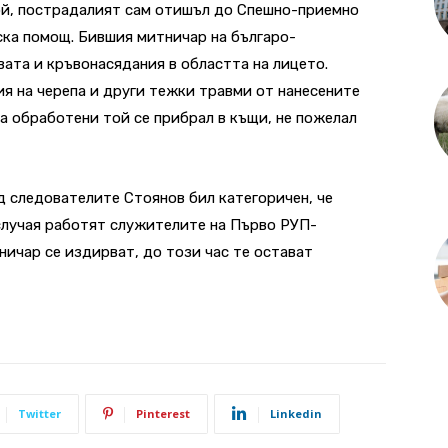
бой, пострадалият сам отишъл до Спешно-приемно
ска помощ. Бившия митничар на българо-
вата и кръвонасядания в областта на лицето.
ия на черепа и други тежки травми от нанесените
са обработени той се прибрал в къщи, не пожелал
д следователите Стоянов бил категоричен, че
случая работят служителите на Първо РУП-
ничар се издирват, до този час те остават
Twitter
Pinterest
Linkedin