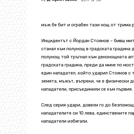
мъж бе бит и ограбен тази нощ от трима 
Инцидентът с Йордан Стоянов – бивш митн
станал към полунощ в градската градина д
полунощ той тръгнал към денонощната апте
градската градина, преди да мине по мос
един нападател, който ударил Стоянов с т
земята, мъжът, въпреки, че е физически д
нападатели, присъединили се към първия.
След серия удари, довели го до безпомощ
нападателите си 10 лева, единствените па
нападатели избягали.