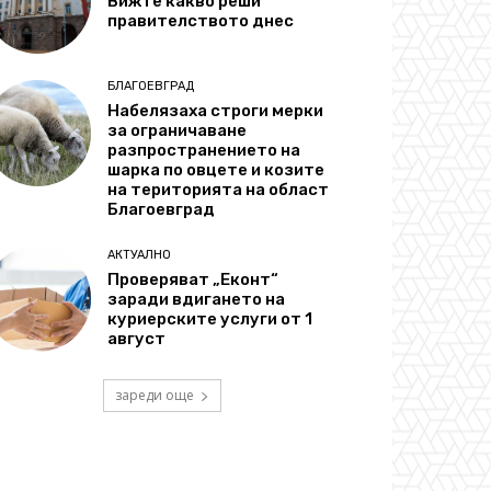
Вижте какво реши
правителството днес
БЛАГОЕВГРАД
Набелязаха строги мерки
за ограничаване
разпространението на
шарка по овцете и козите
на територията на област
Благоевград
АКТУАЛНО
Проверяват „Еконт“
заради вдигането на
куриерските услуги от 1
август
зареди още