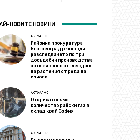
АЙ-НОВИТЕ НОВИНИ
АКТУАЛНО
Районна прокуратура –
Благоевград ръководи
разследването по три
досъдебни производства
за незаконно отглеждане
на растения от рода на
конопа
АКТУАЛНО
Откриха голямо
количество райски газ в
склад край София
АКТУАЛНО