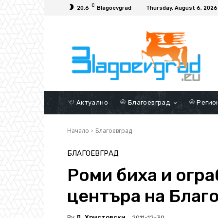
C
20.6
Blagoevgrad
Thursday, August 6, 2026
Актуално
Благоевград
Регио
Начало
Благоевград
БЛАГОЕВГРАД
Роми биха и огра
центъра на Благ
By
Д. Христовски
2011-12-30