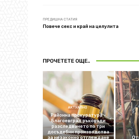
ПРЕДИШНА СТАТИЯ
Повече секс и край на целулита
ПРОЧЕТЕТЕ ОЩЕ..
АКТУАЛНО
Районна прокуратура –
Благоевград ръководи
разследването по три
досъдебни производства
за незаконно отглеждане
От