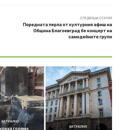
СЛЕДВАЩА СТАТИЯ
Поредната перла от културния афиш на
Община Благоевград бе концерт на
самодейните групи
АКТУАЛНО
АКТУАЛНО
криха голямо