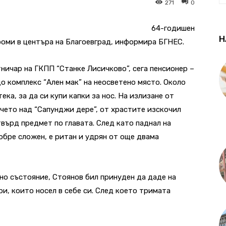
271
0
64-годишен
Н
роми в центъра на Благоевград, информира БГНЕС.
ичар на ГКПП “Станке Лисичково”, сега пенсионер –
о комплекс “Ален мак” на неосветено място. Около
ка, за да си купи капки за нос. На излизане от
тчето над “Сапунджи дере”, от храстите изскочил
върд предмет по главата. След като паднал на
обре сложен, е ритан и удрян от още двама
но състояние, Стоянов бил принуден да даде на
ри, които носел в себе си. След което тримата