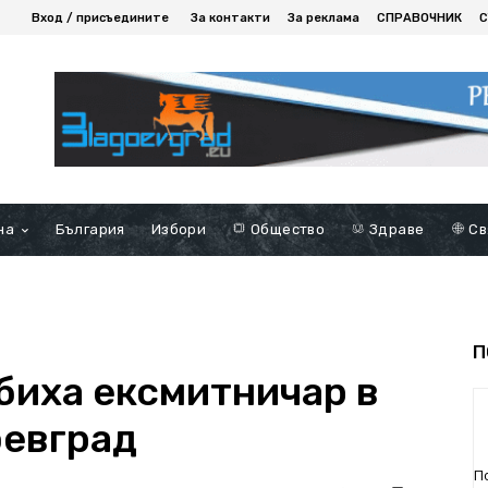
Вход / присъедините
За контакти
За реклама
СПРАВОЧНИК
С
на
България
Избори
Общество
Здраве
Св
П
биха ексмитничар в
оевград
П