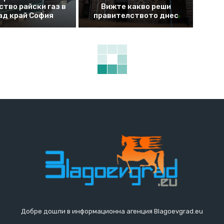
ство райски газ в
Вижте какво реши
ад край София
правителството днес
Добре дошли в информационна агенция Blagoevgrad.eu