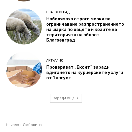
БЛАГОЕВГРАД
Набелязаха строги мерки за
ограничаване разпространението
на шарка по овцете и козите на
територията на област
Благоевград
АКТУАЛНО
Проверяват „Еконт“ заради
вдигането на куриерските услуги
от 1 август
зареди още