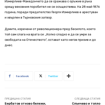
Измирлиев-Македончето да се сражава с оръжие в ръка
срещу вековния поробител не се осъществява. На 28 май 1876
година, поради предателство Георги Измирлиев е арестуван
и хвърлен в Търновския затвор.
Думите, изречени от революционера пред бесилото, което
той сам слага на врата си: „Колко сладко е да се умре за
свободата на Отечеството”, остават като негов призив и до
днес.
Facebook
Twitter
ПРЕДИШНА СТАТИЯ
СЛЕДВАЩА СТАТИЯ
Бербатов отново бележи,
Слънчево и топло