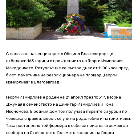
С полагане на венци и цветя Община Благоевград ще
отбележи 163 години от рождението на Георги Измирлиев-
Македончето. Ритуалът ще се състои днес от 11.00 часа пред
бюст-паметника на революционера на площад „Георги
Измирлиев” в Благоевград.
Георги Измирлиев е роден на 21 април през 1851 г. в Горна
Джумая в семейството на Димитър Измирлиев и Тона
Икономова. В родния дом той получава първите си уроци по
човешка справедливост, се учи на родолюбие и патриотизъм.
Така постепенно той формира в себе си неистов стремеж за
свобода на Отечеството.
Голямото желание на Георги