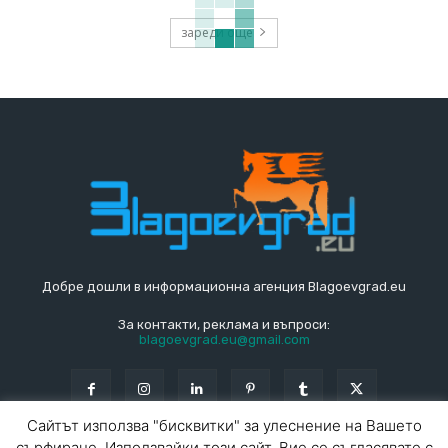
зареди още
Добре дошли в информационна агенция Blagoevgrad.eu
За контакти, реклама и въпроси:
blagoevgrad.eu@gmail.com
Сайтът използва "бисквитки" за улеснение на Вашето
сърфиране. Използвайки този сайт, Вие се съгласявате с