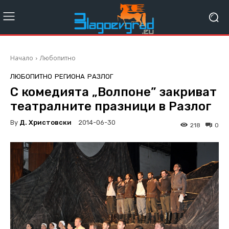
Начало
Любопитно
ЛЮБОПИТНО
РЕГИОНА
РАЗЛОГ
С комедията „Волпоне” закриват
театралните празници в Разлог
By
Д. Христовски
2014-06-30
218
0