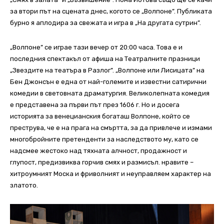
за втори път на сцената днес, когото се „Волпоне”. Публиката
бурно я аплодира за свежата и игра в „На другата сутрин”.
„Волпоне” се играе тази вечер от 20:00 часа. Това е и
последния спектакъл от афиша на Театралните празници
„Звездите на театъра в Разлог”. „Волпоне или Лисицата” на
Бен Джонсън е една от най-големите и известни сатирични
комедии в световната драматургия. Великолепната комедия
е представена за първи път през 1606 г. Но и досега
историята за венецианския богаташ Волпоне, който се
преструва, че е на прага на смъртта, за да привлече и измами
многобройните претенденти за наследството му, като се
надсмее жестоко над тяхната алчност, продажност и
глупост, предизвиква горчив смях и размисъл. нравите –
хитроумният Моска и фриволният и неуправляем характер на
златото.