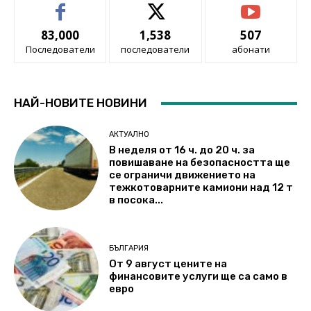
83,000
1,538
507
Последователи
последователи
абонати
НАЙ-НОВИТЕ НОВИНИ
АКТУАЛНО
В неделя от 16 ч. до 20 ч. за
повишаване на безопасността ще
се ограничи движението на
тежкотоварните камиони над 12 т
в посока...
БЪЛГАРИЯ
От 9 август цените на
финансовите услуги ще са само в
евро