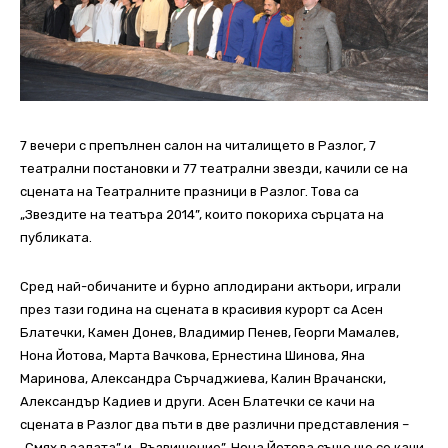
7 вечери с препълнен салон на читалището в Разлог, 7
театрални постановки и 77 театрални звезди, качили се на
сцената на Театралните празници в Разлог. Това са
„Звездите на театъра 2014”, които покориха сърцата на
публиката.
Сред най-обичаните и бурно аплодирани актьори, играли
през тази година на сцената в красивия курорт са Асен
Блатечки, Камен Донев, Владимир Пенев, Георги Мамалев,
Нона Йотова, Марта Вачкова, Ернестина Шинова, Яна
Маринова, Александра Сърчаджиева, Калин Врачански,
Александър Кадиев и други.
Асен Блатечки се качи на
сцената в Разлог два пъти в две различни представления –
„Смях в залата” и „Възвишение”. Нона Йотова също ще се качи