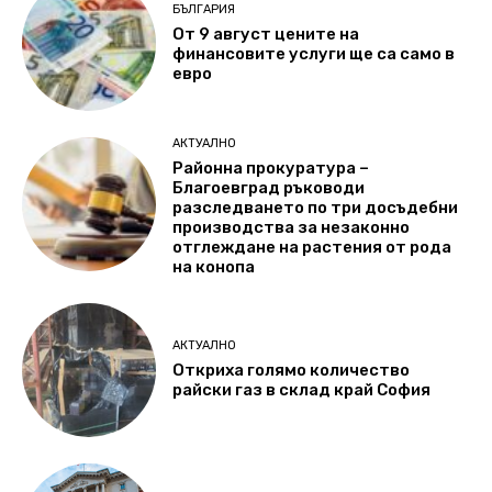
БЪЛГАРИЯ
От 9 август цените на
финансовите услуги ще са само в
евро
АКТУАЛНО
Районна прокуратура –
Благоевград ръководи
разследването по три досъдебни
производства за незаконно
отглеждане на растения от рода
на конопа
АКТУАЛНО
Откриха голямо количество
райски газ в склад край София