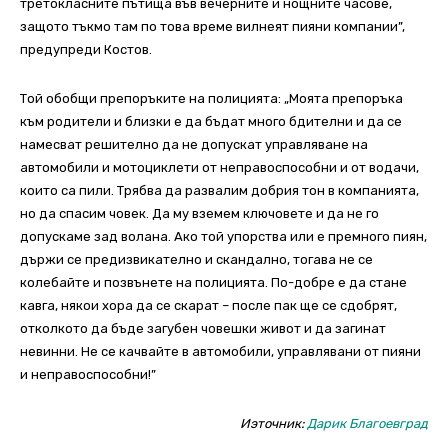
третокласните пътища във вечерните и нощните часове,
защото тъкмо там по това време вилнеят пияни компании”,
предупреди Костов.
Той обобщи препоръките на полицията: „Моята препоръка
към родители и близки е да бъдат много бдителни и да се
намесват решително да не допускат управляване на
автомобили и мотоциклети от неправоспособни и от водачи,
които са пили. Трябва да развалим добрия тон в компанията,
но да спасим човек. Да му вземем ключовете и да не го
допускаме зад волана. Ако той упорства или е премного пиян,
държи се предизвикателно и скандално, тогава не се
колебайте и позвънете на полицията. По-добре е да стане
кавга, някои хора да се скарат – после пак ще се сдобрят,
отколкото да бъде загубен човешки живот и да загинат
невинни. Не се качвайте в автомобили, управлявани от пияни
и неправоспособни!”
Иэточник:
Дарик Благоевград