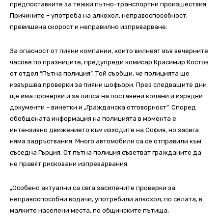
предпоставките за тежки пътно-транспортни произшествия.
Причините – употреба на алкохол, неправоспособност,
превишена скорост и неправилно изпреварване.
За опасност от пияни компании, които вилнеят във вечерните
часове по празниците, предупреди комисар Красимир Костов
от отдел “Пътна полиция”. Той съобщи, че полицията ще
извършва проверки за пияни шофьори. През следващите дни
ще има проверки и за липса на поставени колани и изрядни
документи – винетки и „Гражданска отговорност”. Според
обобщената информация на полицията в момента е
интензивно движението към изходите на София, но засега
няма задръствания. Много автомобили са се отправили към
съседна Гърция. От пътна полиция съветват гражданите да
не правят рисковани изпреварвания.
„Особено актуални са сега засилените проверки за
неправоспособни водачи, употребили алкохол, по селата, в
малките населени места, по общинските пътища,