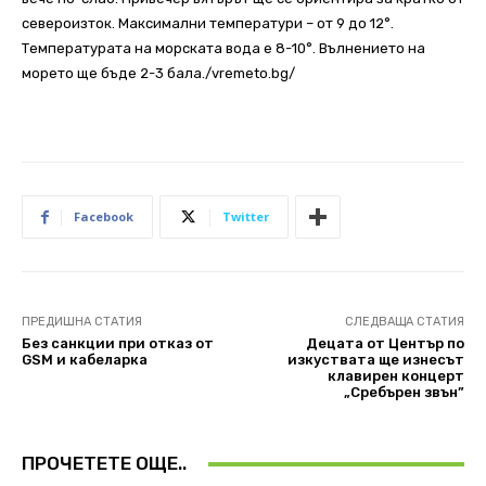
североизток. Максимални температури – от 9 до 12°.
Температурата на морската вода е 8-10°. Вълнението на
морето ще бъде 2-3 бала./vremeto.bg/
Facebook
Twitter
ПРЕДИШНА СТАТИЯ
СЛЕДВАЩА СТАТИЯ
Без санкции при отказ от
Децата от Център по
GSM и кабеларка
изкуствата ще изнесът
клавирен концерт
„Сребърен звън”
ПРОЧЕТЕТЕ ОЩЕ..