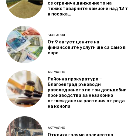
се ограничи движението на
тежкотоварните камиони над 12 т
в посока...
БЪЛГАРИЯ
От 9 август цените на
финансовите услуги ще са само в
евро
АКТУАЛНО
Районна прокуратура –
Благоевград ръководи
разследването по три досъдебни
производства за незаконно
отглеждане на растения от рода
на конопа
АКТУАЛНО
Откриха голямо количество