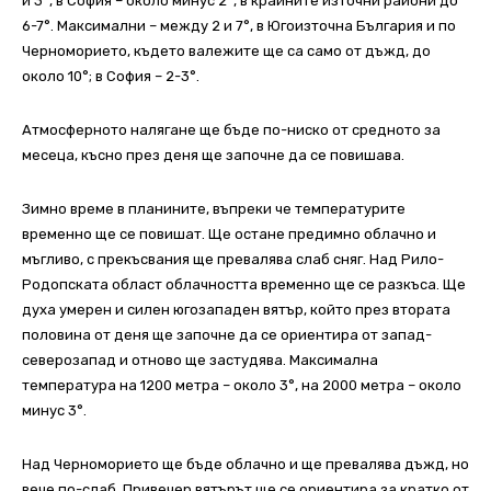
и 3°, в София – около минус 2°, в крайните източни райони до
6-7°. Максимални – между 2 и 7°, в Югоизточна България и по
Черноморието, където валежите ще са само от дъжд, до
около 10°; в София – 2-3°.
Атмосферното налягане ще бъде по-ниско от средното за
месеца, късно през деня ще започне да се повишава.
Зимно време в планините, въпреки че температурите
временно ще се повишат. Ще остане предимно облачно и
мъгливо, с прекъсвания ще превалява слаб сняг. Над Рило-
Родопската област облачността временно ще се разкъса. Ще
духа умерен и силен югозападен вятър, който през втората
половина от деня ще започне да се ориентира от запад-
северозапад и отново ще застудява. Максимална
температура на 1200 метра – около 3°, на 2000 метра – около
минус 3°.
Над Черноморието ще бъде облачно и ще превалява дъжд, но
вече по-слаб. Привечер вятърът ще се ориентира за кратко от