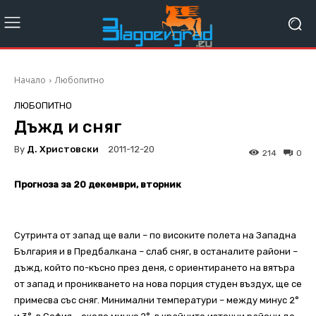
Начало
Любопитно
ЛЮБОПИТНО
Дъжд и сняг
By
Д. Христовски
2011-12-20
214
0
Прогноза за 20 декември, вторник
Сутринта от запад ще вали – по високите полета на Западна
България и в Предбалкана – слаб сняг, в останалите райони –
дъжд, който по-късно през деня, с ориентирането на вятъра
от запад и проникването на нова порция студен въздух, ще се
примесва със сняг. Минимални температури – между минус 2°