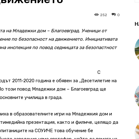
252
0
Н
та на Младежки дом – Благоевград. Ученици от
ение по безопасност на движението. Инициативата
вна инспекция по повод седмицата за безопастност
С
дът 2011-2020 година е обявен за „Десетилетие на
 По този повод Младежки дом – Благоевград ще
основните училища в града.
ючиха в образователните игри на Младежкия дом и
лтимедийна презентация, както и филмче, целящо да
ъзпитаниците на СОУИЧЕ това обучение бе
бното заведение няма светофар, който да помага на