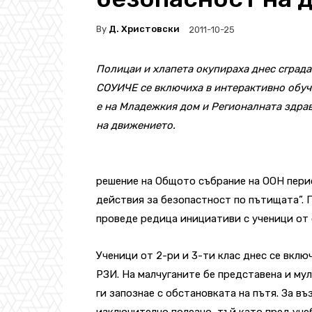
By
Д. Христовски
2011-10-25
Полицаи и хлапета окупираха днес сграда
СОУИЧЕ се включиха в интерактивно обуч
е на Младежкия дом и Регионалната здра
на движението.
решение на Общото събрание на ООН перио
действия за безопастност по пътищата”.
проведе редица инициативи с ученици от 
Ученици от 2-ри и 3-ти клас днес се вкл
РЗИ. На малчуганите бе представена и му
ги запознае с обстановката на пътя. За в
изключително полезно, тъй като пред уче