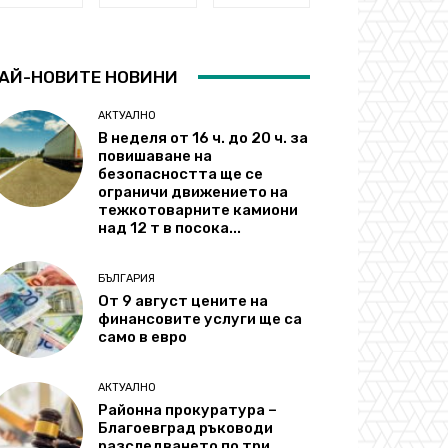
АЙ-НОВИТЕ НОВИНИ
АКТУАЛНО
В неделя от 16 ч. до 20 ч. за
повишаване на
безопасността ще се
ограничи движението на
тежкотоварните камиони
над 12 т в посока...
БЪЛГАРИЯ
От 9 август цените на
финансовите услуги ще са
само в евро
АКТУАЛНО
Районна прокуратура –
Благоевград ръководи
разследването по три