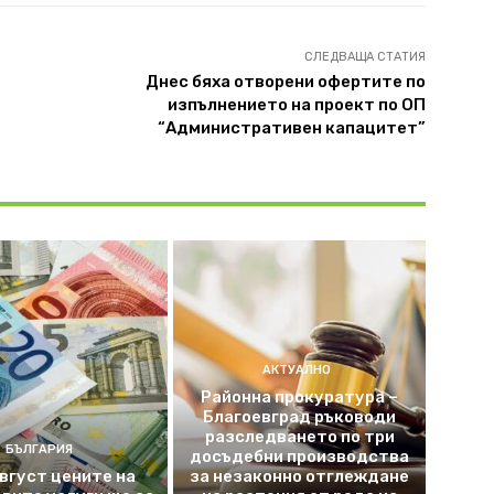
СЛЕДВАЩА СТАТИЯ
Днес бяха отворени офертите по
изпълнението на проект по ОП
“Административен капацитет”
АКТУАЛНО
Районна прокуратура –
Благоевград ръководи
разследването по три
БЪЛГАРИЯ
досъдебни производства
август цените на
за незаконно отглеждане