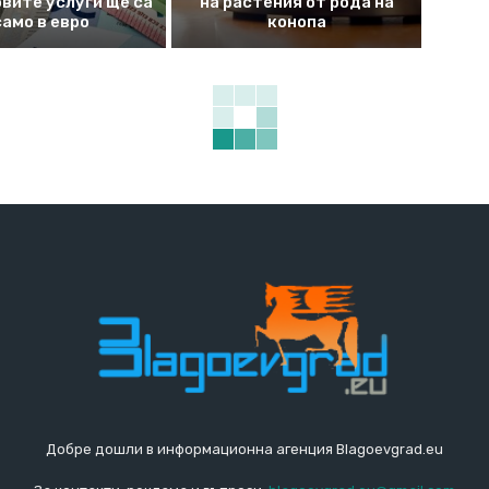
вите услуги ще са
на растения от рода на
само в евро
конопа
Добре дошли в информационна агенция Blagoevgrad.eu