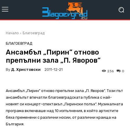
Начало
Благоевград
БЛАГОЕВГРАД
Ансамбъл „Пирин” отново
препълни зала „П. Яворов”
By
Д. Христовски
2011-12-21
236
0
Ансамбъл „Пирин” отново препълни зала „П. Яворов”. Този път
ансамбълът впечатли благоевградската публика с най-
новият си концерт–спектакъл „Пирински полъх”. Музикалната
програма включваше над 10 изпълнения, в който артистите
бяха пременени с различни носии, от различни краища на
България.