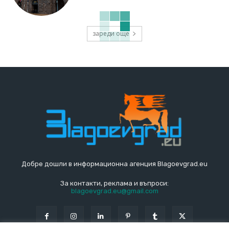
зареди още
Добре дошли в информационна агенция Blagoevgrad.eu
За контакти, реклама и въпроси:
blagoevgrad.eu@gmail.com