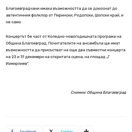
Благоевградчани имаха възможността да се докоснат до
автентичния фолклор от Пирински, Родопски, Шопски край, и
не само.
Концертът бе част от Коледно-новогодишната програма на
Община Благоевград. Почитателите на ансамбъла ще имат
възможността да присъстват на още два съвместни концерта
на 23 и 31 декември на откритата сцена, на площад „Г.
Измирлиев”.
Снимки: Община Благоевград
Facebook
Twitter