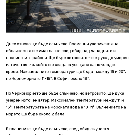
Днес отново ще бъде слънчево. Временни увеличения на
облачността ще има главно след обяд над западните и
планинските райони. Ще бъде ветровито – ще духа до умерен
източен вятър, който ще създава усещане за по-хладно
време. Максималните температури ще бъдат между 15 и 20°,
по Черноморието 11-15°. В София около 18°.
По Черноморието ще бъде слънчево, но ветровито. Ще духа
умерен източен вятър. Максимални температури между 11 и
15°. Температурата на морската вода е 10-11°. Вълнението на
морето ще бъде около 2 бала.
В планините ще бъде слънчево, след обяд с купеста