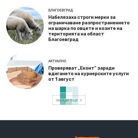
БЛАГОЕВГРАД
Набелязаха строги мерки за
ограничаване разпространението
на шарка по овцете и козите на
територията на област
Благоевград
АКТУАЛНО
Проверяват „Еконт“ заради
вдигането на куриерските услуги
от 1 август
зареди още