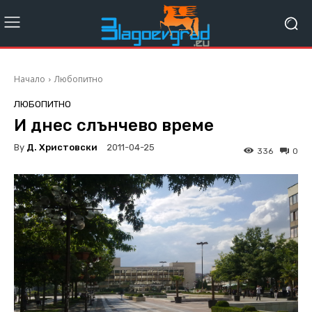
Начало
Любопитно
ЛЮБОПИТНО
И днес слънчево време
By
Д. Христовски
2011-04-25
336
0