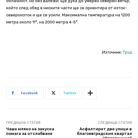
облачност, но без валежи. Ще духа до умерен северен вятър,
който след обяд в ниските части ще се ориентира от изток-
североизток и ще се усили. Максимална температура на 1200
метра около 11°, на 2000 метра 4-5°.
Източник:
Труд
Facebook
Twitter
ПРЕДИШНА СТАТИЯ
СЛЕДВАЩА СТАТИЯ
Чаша мляко на закуска
Aсфалтират две улици в
помага за отслабване
благоевградския квартал