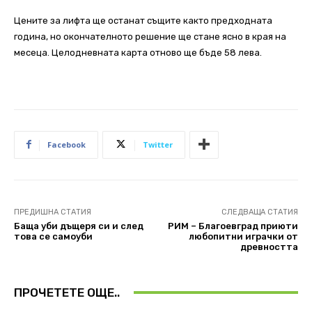
Цените за лифта ще останат същите както предходната
година, но окончателното решение ще стане ясно в края на
месеца. Целодневната карта отново ще бъде 58 лева.
Facebook
Twitter
ПРЕДИШНА СТАТИЯ
СЛЕДВАЩА СТАТИЯ
Баща уби дъщеря си и след
РИМ – Благоевград приюти
това се самоуби
любопитни играчки от
древността
ПРОЧЕТЕТЕ ОЩЕ..