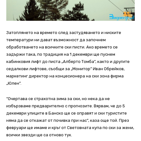
Затоплянето на времето след застудяването и ниските
температури ни дават възможност да започнем
обработването на всичките ски писти. Ако времето се
задържи така, по традиция на 1 декември ще пуснем
кабинковия лифт до писта „Алберто Томба”, както и другите
седалкови лифтове, съобщи за „Монитор” Иван Обрейков,
маркетинг директор на концесионера на ски зона фирма
„Юлен”.
“Очертава се страхотна зима за ски, но нека да не
избързваме предварително с прогнозите. Вярвам, че до 5
декември улиците в Банско ще се оправят и ски туристите
няма да се откажат от почивка при нас”, каза още той. През
февруари ще имаме и кръг от Световната купа по ски за жени,
всички звезди ще са отново тук.