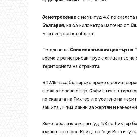
Земетресение
с магнитуд 4,6 по скалата
България
, на 63 километра източно от
Со
Благоевградска област.
По данни на
Сеизмологичния център на 
време е регистриран трус с епицентър на 
територията на страната.
В 12,15 часа българско време е регистрир
в южна посока от гр. София, извън терито
по скалата на Рихтер и е усетено на тери
защита”. Няма данни за жертви и нанесен
Земетресение с магнитуд 4,8 по Рихтер б
южно от остров Крит, съобщи Институтът