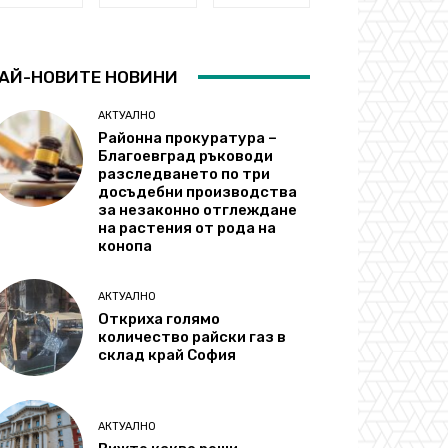
АЙ-НОВИТЕ НОВИНИ
АКТУАЛНО
Районна прокуратура –
Благоевград ръководи
разследването по три
досъдебни производства
за незаконно отглеждане
на растения от рода на
конопа
АКТУАЛНО
Откриха голямо
количество райски газ в
склад край София
АКТУАЛНО