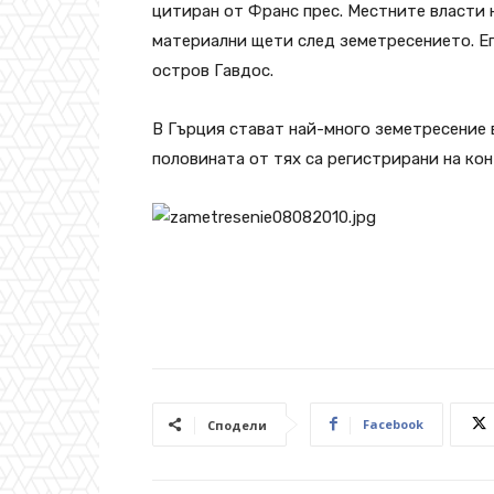
цитиран от Франс прес. Местните власти
материални щети след земетресението. Еп
остров Гавдос.
В Гърция стават най-много земетресение 
половината от тях са регистрирани на ко
Facebook
Сподели