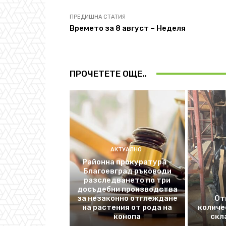
ПРЕДИШНА СТАТИЯ
Времето за 8 август – Неделя
ПРОЧЕТЕТЕ ОЩЕ..
АКТУАЛНО
Районна прокуратура –
Благоевград ръководи
разследването по три
досъдебни производства
за незаконно отглеждане
От
на растения от рода на
количе
конопа
скл