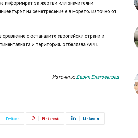
 не информират за жертви или значителни
ицентърът на земетресение е в морето, източно от
в сравнение с останалите европейски страни и
нтиненталната й територия, отбелязва АФП.
Източник:
Дарик Благоевград
Twitter
Pinterest
Linkedin