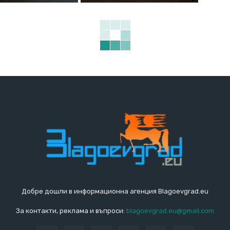
Добре дошли в информационна агенция Blagoevgrad.eu
За контакти, реклама и въпроси:
blagoevgrad.eu@gmail.com