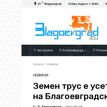
C
21
Blagoevgrad
Friday, August 7, 2026
Актуално
Благоевград
Регио
Начало
Новини
НОВИНИ
Земен трус е усе
на Благоевградс
By
Д. Христовски
2010-08-08