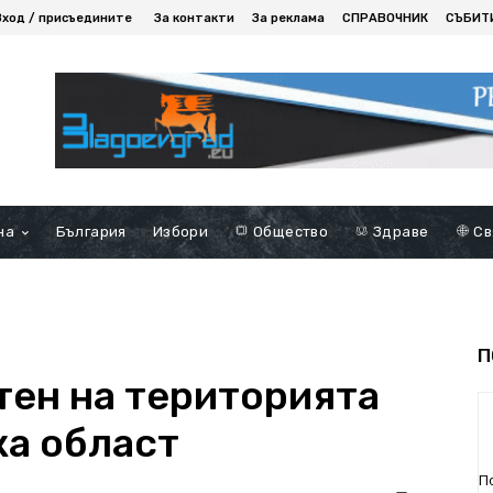
Вход / присъедините
За контакти
За реклама
СПРАВОЧНИК
СЪБИТ
на
България
Избори
Общество
Здраве
Св
П
тен на територията
ка област
П