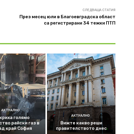
СЛЕДВАЩА СТАТИЯ
През месец юли в Благоевградска област
са регистрирани 34 тежки ПТП
АКТУАЛНО
АКТУАЛНО
криха голямо
ство райски газ в
Вижте какво реши
ад край София
правителството днес