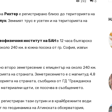
292
0
 на
Рихтер
е регистрирано близо до територията на
Н
лун
. Земният трус е усетен и на територията на
Геофизичния институт на БАН
в 12 часа българско
около 240 км. в южна посока от гр. София, извън
ано второ земетресение с епицентър на около 240 км.
рията на страната. Земетресението е с магнитуд 4,8
торията на страната, съобщиха от ГД “Гражданска
и материални щети, се посочва в съобщението.
е регистриран тази сутрин и в крайбрежните води
 по геодинамика на Атинската обсерватория,