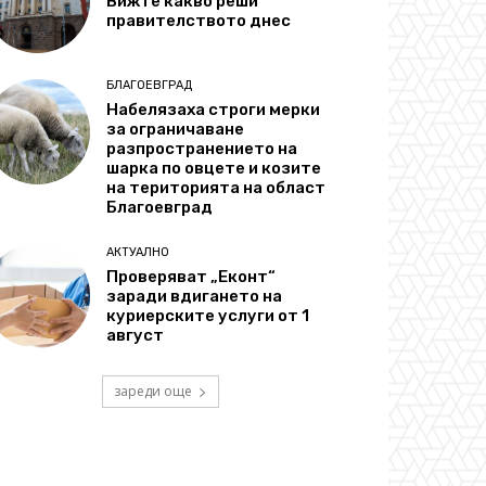
Вижте какво реши
правителството днес
БЛАГОЕВГРАД
Набелязаха строги мерки
за ограничаване
разпространението на
шарка по овцете и козите
на територията на област
Благоевград
АКТУАЛНО
Проверяват „Еконт“
заради вдигането на
куриерските услуги от 1
август
зареди още