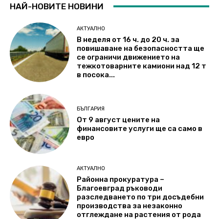
НАЙ-НОВИТЕ НОВИНИ
АКТУАЛНО
В неделя от 16 ч. до 20 ч. за
повишаване на безопасността ще
се ограничи движението на
тежкотоварните камиони над 12 т
в посока...
БЪЛГАРИЯ
От 9 август цените на
финансовите услуги ще са само в
евро
АКТУАЛНО
Районна прокуратура –
Благоевград ръководи
разследването по три досъдебни
производства за незаконно
отглеждане на растения от рода