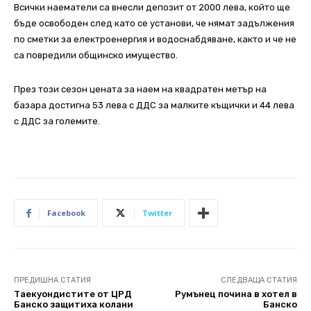
Всички наематели са внесли депозит от 2000 лева, който ще
бъде освободен след като се установи, че нямат задължения
по сметки за електроенергия и водоснабдяване, както и че не
са повредили общинско имущество.
През този сезон цената за наем на квадратен метър на
базара достигна 53 лева с ДДС за малките къщички и 44 лева
с ДДС за големите.
Facebook
Twitter
ПРЕДИШНА СТАТИЯ
СЛЕДВАЩА СТАТИЯ
Таекуондистите от ЦРД
Румънец почина в хотел в
Банско защитиха колани
Банско