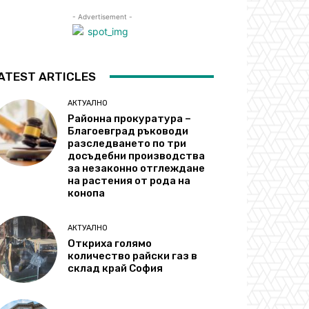
- Advertisement -
ATEST ARTICLES
АКТУАЛНО
Районна прокуратура –
Благоевград ръководи
разследването по три
досъдебни производства
за незаконно отглеждане
на растения от рода на
конопа
АКТУАЛНО
Откриха голямо
количество райски газ в
склад край София