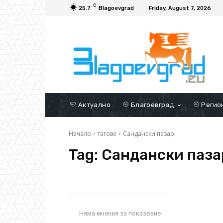
C
25.7
Blagoevgrad
Friday, August 7, 2026
Актуално
Благоевград
Регио
Начало
тагове
Сандански пазар
Tag:
Сандански паза
Няма мнения за показване