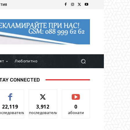
ИТИЯ
ят
Любопитно
TAY CONNECTED
22,119
3,912
0
оследователи
последователи
абонати