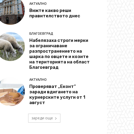
АКТУАЛНО
Вижте какво реши
правителството днес
БЛАГОЕВГРАД
Набелязаха строги мерки
за ограничаване
разпространението на
шарка по овцете и козите
на територията на област
Благоевград
АКТУАЛНО
Проверяват „Еконт“
заради вдигането на
куриерските услуги от 1
август
зареди още