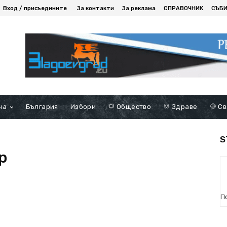
Вход / присъедините
За контакти
За реклама
СПРАВОЧНИК
СЪБ
на
България
Избори
Общество
Здраве
Св
S
р
П