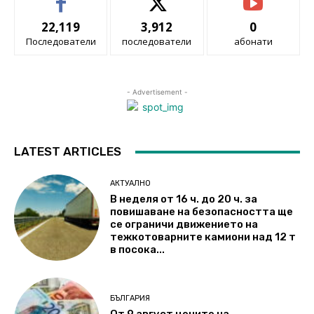
22,119
3,912
0
Последователи
последователи
абонати
- Advertisement -
LATEST ARTICLES
АКТУАЛНО
В неделя от 16 ч. до 20 ч. за
повишаване на безопасността ще
се ограничи движението на
тежкотоварните камиони над 12 т
в посока...
БЪЛГАРИЯ