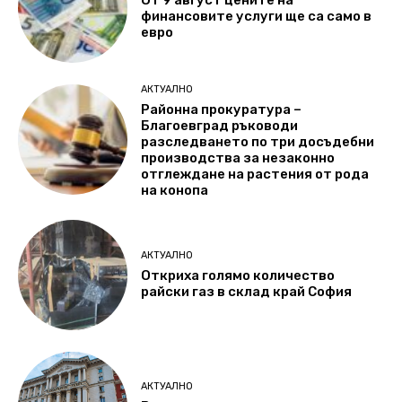
От 9 август цените на
финансовите услуги ще са само в
евро
АКТУАЛНО
Районна прокуратура –
Благоевград ръководи
разследването по три досъдебни
производства за незаконно
отглеждане на растения от рода
на конопа
АКТУАЛНО
Откриха голямо количество
райски газ в склад край София
АКТУАЛНО