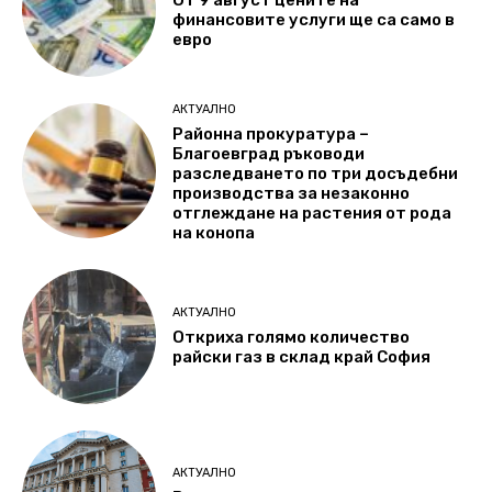
От 9 август цените на
финансовите услуги ще са само в
евро
АКТУАЛНО
Районна прокуратура –
Благоевград ръководи
разследването по три досъдебни
производства за незаконно
отглеждане на растения от рода
на конопа
АКТУАЛНО
Откриха голямо количество
райски газ в склад край София
АКТУАЛНО