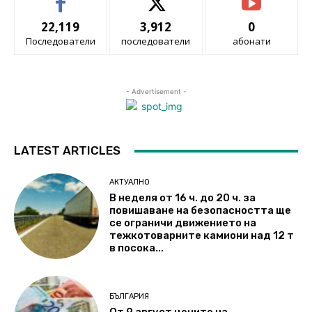
22,119
3,912
0
Последователи
последователи
абонати
- Advertisement -
LATEST ARTICLES
АКТУАЛНО
В неделя от 16 ч. до 20 ч. за
повишаване на безопасността ще
се ограничи движението на
тежкотоварните камиони над 12 т
в посока...
БЪЛГАРИЯ