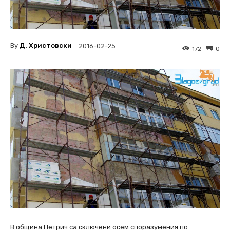
By
Д. Христовски
2016-02-25
172
0
В община Петрич са сключени осем споразумения по