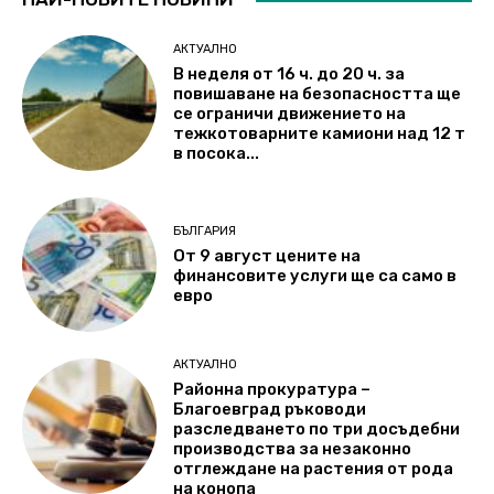
АКТУАЛНО
В неделя от 16 ч. до 20 ч. за
повишаване на безопасността ще
се ограничи движението на
тежкотоварните камиони над 12 т
в посока...
БЪЛГАРИЯ
От 9 август цените на
финансовите услуги ще са само в
евро
АКТУАЛНО
Районна прокуратура –
Благоевград ръководи
разследването по три досъдебни
производства за незаконно
отглеждане на растения от рода
на конопа