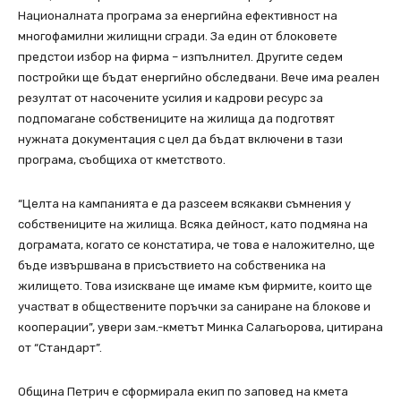
Националната програма за енергийна ефективност на
многофамилни жилищни сгради. За един от блоковете
предстои избор на фирма – изпълнител. Другите седем
постройки ще бъдат енергийно обследвани. Вече има реален
резултат от насочените усилия и кадрови ресурс за
подпомагане собствениците на жилища да подготвят
нужната документация с цел да бъдат включени в тази
програма, съобщиха от кметството.
“Целта на кампанията е да разсеем всякакви съмнения у
собствениците на жилища. Всяка дейност, като подмяна на
дограмата, когато се констатира, че това е наложително, ще
бъде извършвана в присъствието на собственика на
жилището. Това изискване ще имаме към фирмите, които ще
участват в обществените поръчки за саниране на блокове и
кооперации”, увери зам.-кметът Минка Салагьорова, цитирана
от “Стандарт”.
Община Петрич е сформирала екип по заповед на кмета