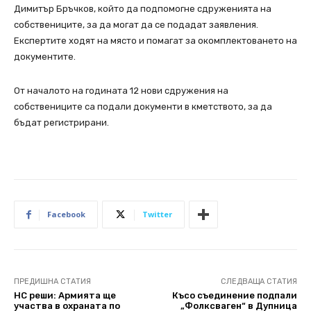
Димитър Бръчков, който да подпомогне сдруженията на
собствениците, за да могат да се подадат заявления.
Експертите ходят на място и помагат за окомплектоването на
документите.
От началото на годината 12 нови сдружения на
собствениците са подали документи в кметството, за да
бъдат регистрирани.
Facebook
Twitter
ПРЕДИШНА СТАТИЯ
СЛЕДВАЩА СТАТИЯ
НС реши: Армията ще
Късо съединение подпали
участва в охраната по
„Фолксваген“ в Дупница