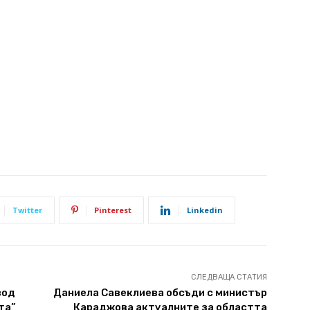
Twitter
Pinterest
Linkedin
СЛЕДВАЩА СТАТИЯ
вод
Даниела Савеклиева обсъди с министър
та”
Караджова актуалните за областта