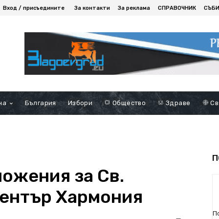
Вход / присъедините
За контакти
За реклама
СПРАВОЧНИК
СЪБ
на
България
Избори
Общество
Здраве
Св
П
ожения за Св.
център Хармония
П