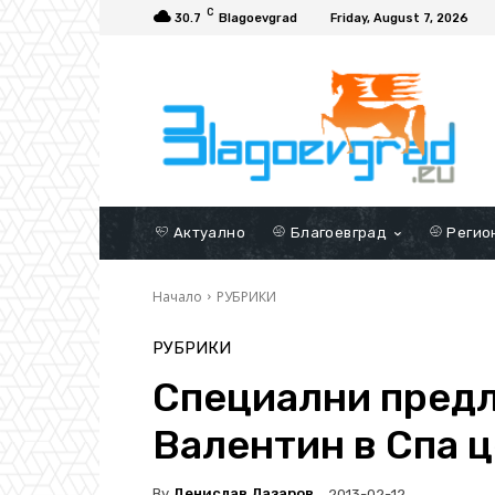
C
30.7
Blagoevgrad
Friday, August 7, 2026
Актуално
Благоевград
Регио
Начало
РУБРИКИ
РУБРИКИ
Специални предл
Валентин в Спа 
By
Денислав Лазаров
2013-02-12