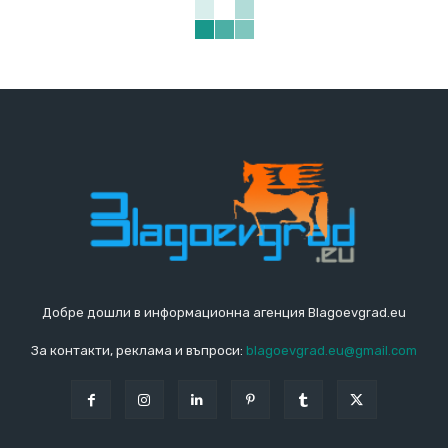
Добре дошли в информационна агенция Blagoevgrad.eu
За контакти, реклама и въпроси:
blagoevgrad.eu@gmail.com