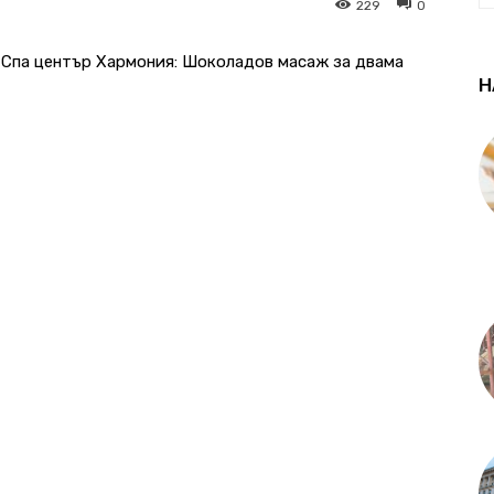
229
0
в Спа център Хармония: Шоколадов масаж за двама
Н