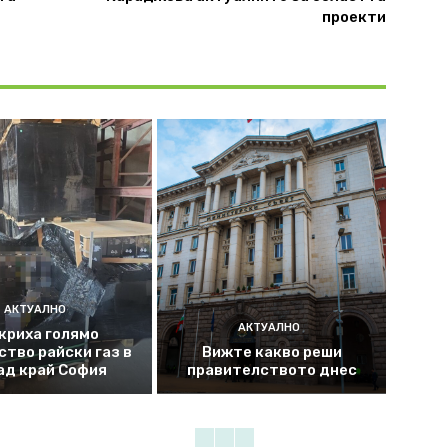
проекти
АКТУАЛНО
АКТУАЛНО
криха голямо
ство райски газ в
Вижте какво реши
ад край София
правителството днес