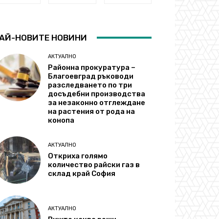
АЙ-НОВИТЕ НОВИНИ
АКТУАЛНО
Районна прокуратура –
Благоевград ръководи
разследването по три
досъдебни производства
за незаконно отглеждане
на растения от рода на
конопа
АКТУАЛНО
Откриха голямо
количество райски газ в
склад край София
АКТУАЛНО