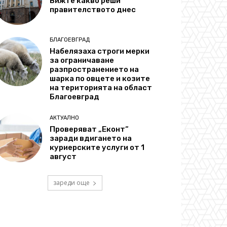
Вижте какво реши
правителството днес
БЛАГОЕВГРАД
Набелязаха строги мерки
за ограничаване
разпространението на
шарка по овцете и козите
на територията на област
Благоевград
АКТУАЛНО
Проверяват „Еконт“
заради вдигането на
куриерските услуги от 1
август
зареди още