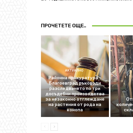
ПРОЧЕТЕТЕ ОЩЕ..
АКТУАЛНО
Районна прокуратура –
Благоевград ръководи
разследването по три
досъдебни производства
за незаконно отглеждане
От
на растения от рода на
количе
конопа
скл