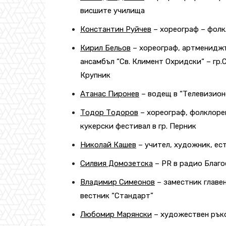
висшите училища
Константин Руйчев
– хореограф – фол
Кирил Бельов
– хореограф, артменидж
ансамбъл “Св. Климент Охридски“ – гр.
Крупник
Атанас Пиронев
– водещ в “Телевизион
Тодор Тодоров
– хореограф, фолклоре
кукерски фестивал в гр. Перник
Николай Кашев
– учител, художник, ес
Силвия Домозетска
– PR в радио Благо
Владимир Симеонов
– заместник главе
вестник “Стандарт”
Любомир Марянски
– художествен ръко