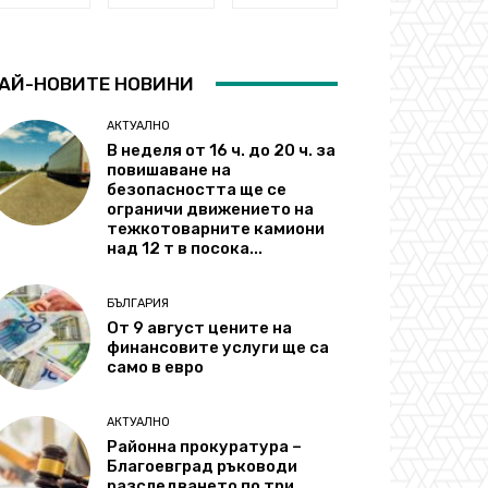
АЙ-НОВИТЕ НОВИНИ
АКТУАЛНО
В неделя от 16 ч. до 20 ч. за
повишаване на
безопасността ще се
ограничи движението на
тежкотоварните камиони
над 12 т в посока...
БЪЛГАРИЯ
От 9 август цените на
финансовите услуги ще са
само в евро
АКТУАЛНО
Районна прокуратура –
Благоевград ръководи
разследването по три