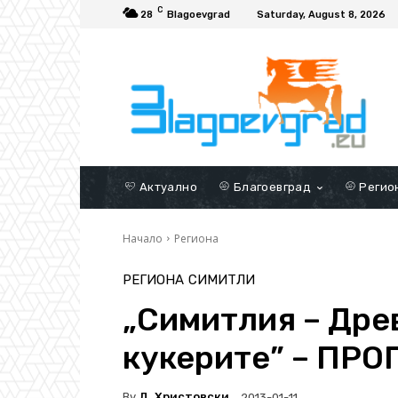
C
28
Blagoevgrad
Saturday, August 8, 2026
Актуално
Благоевград
Регио
Начало
Региона
РЕГИОНА
СИМИТЛИ
„Симитлия – Дре
кукерите” – ПР
By
Д. Христовски
2013-01-11