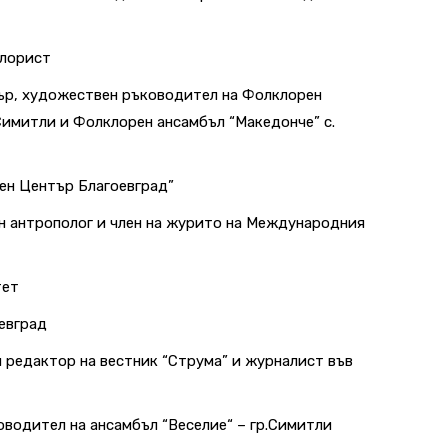
клорист
ър, художествен ръководител на Фолклорен
Симитли и Фолклорен ансамбъл “Македонче” с.
ен Център Благоевград”
н антрополог и член на журито на Международния
тет
евград
н редактор на вестник “Струма” и журналист във
водител на ансамбъл “Веселие“ – гр.Симитли