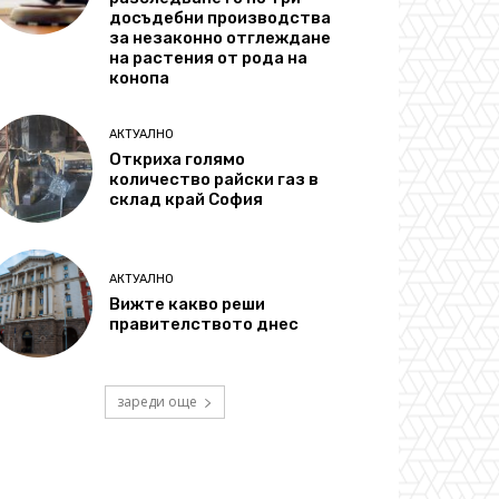
досъдебни производства
за незаконно отглеждане
на растения от рода на
конопа
АКТУАЛНО
Откриха голямо
количество райски газ в
склад край София
АКТУАЛНО
Вижте какво реши
правителството днес
зареди още