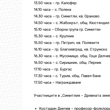
13.50 часа – гр. Калофер
14.10 часа – с. Полена
14.30 часа – гр. Симитли, кв. Ораново
14.50 часа – с. Жабокрът, общ. Кюстендил
15.10 часа – Сборна група гр. Симитли
15.30 часа – с. Крупник
15.50 часа – гр. Петрич, кв. Поляните
16.10 часа – гр. Благоевград, кв. Струмско
16.30 часа – с. Мусомище, общ. Гоце Делче
16.50 часа – с. Сиришник, общ .Перник
17.10 часа – гр. Бургас
17.30 часа – с. Турия, общ. Павел баня
17.50 часа – Награждаване
Участниците в „Симитлия – Древната земя
Костадин Динчев
– професор-фолклорис