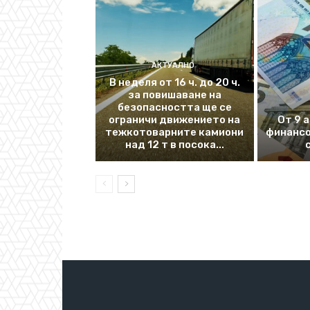
АКТУАЛНО
В неделя от 16 ч. до 20 ч.
за повишаване на
безопасността ще се
ограничи движението на
От 9 
тежкотоварните камиони
финансо
над 12 т в посока...