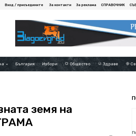
Вход / присъедините
За контакти
За реклама
СПРАВОЧНИК
СЪ
на
България
Избори
Общество
Здраве
Св
П
вната земя на
ОГРАМА
П