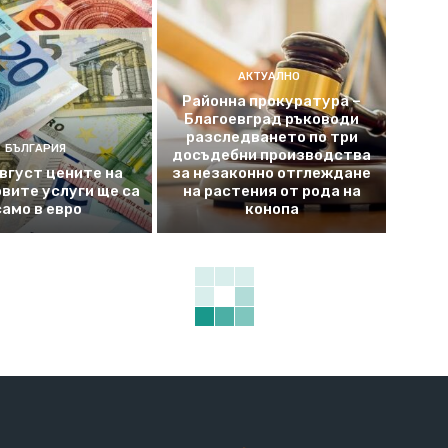
АКТУАЛНО
Районна прокуратура –
Благоевград ръководи
разследването по три
БЪЛГАРИЯ
досъдебни производства
август цените на
за незаконно отглеждане
вите услуги ще са
на растения от рода на
само в евро
конопа