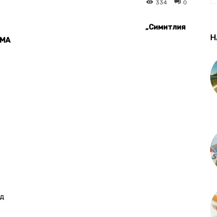
334
0
„Симитлия
Н
АМА
ад