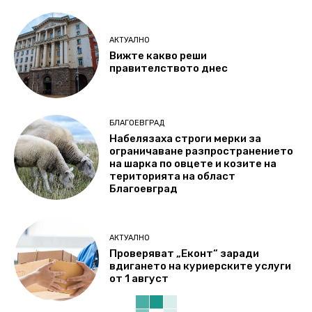
АКТУАЛНО
Вижте какво реши
правителството днес
БЛАГОЕВГРАД
Набелязаха строги мерки за
ограничаване разпространението
на шарка по овцете и козите на
територията на област
Благоевград
АКТУАЛНО
Проверяват „Еконт“ заради
вдигането на куриерските услуги
от 1 август