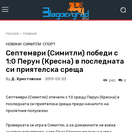
Начало
Новини
НОВИНИ
СИМИТЛИ
СПОРТ
Септември (Симитли) победи с
1:0 Перун (Кресна) в последната
си приятелска среща
By
Д. Христовски
2013-02-23
240
0
Септември (Симитли) спечели с 1:0 срещу Перун (Кресна) в
последната си приятелска среща преди началото на
пролетния полусезон.
Проверката се игра в Симитли, а за домакините не взеха
участие титулярите, като Спас Стоименов пусна в игра