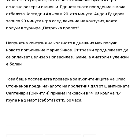
основно резерви и юноши. Единственото попадение в мача
отбеляза Костадин Аджов в 20-ата минута. Андон Гущеров
записа 20 минути игра след лечение на контузия, която
получи в турнира „Петричка пролет”.
Неприятна контузия на коляното в днешния мач получи
новото попълнение Марио Янков. От травми продължават да
се оплакват Велизар Попвасилев, Куаме, а Анатоли Лулейски
е болен.
Това беше последната проверка за възпитаниците на Спас
Стоименов преди началото на пролетния дял от шампионата.
Септември (Симитли) приема Раковски в 14-ия кръг на “Б”
група на 2 март (събота) от 15:30 часа.