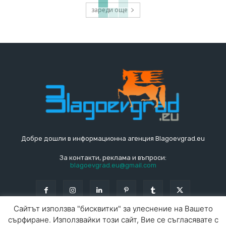
зареди още
Добре дошли в информационна агенция Blagoevgrad.eu
За контакти, реклама и въпроси:
blagoevgrad.eu@gmail.com
Сайтът използва "бисквитки" за улеснение на Вашето
сърфиране. Използвайки този сайт, Вие се съгласявате с