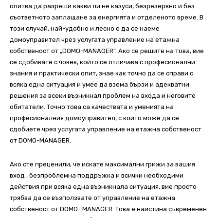
опитва да
разреши какви ли не казуси, безрезервно и без
съответното заплащане за енергията
и отделеното време. В
този случай, най-удобно и лесно е да се наеме
домоуправител
чрез услугата управление на етажна
собственост от „DOMO-MANAGER”. Ако се
решите на това, вие
се сдобивате с човек, който се отличава с професионални
знания
и практически опит, знае как точно да се справи с
всяка една ситуация и умее да взема
бързи и адекватни
решения за всеки възникнал проблем на входа и неговите
обитатели.
Точно това са качествата и уменията на
професионалния домоуправител, с който може
да се
сдобиете чрез услугата управление на етажна собственост
от
DOMO-MANAGER
.
Ако сте преценили, че искате максимални грижи за вашия
вход , безпроблемна
поддръжка и всички необходими
действия при всяка една възникнала ситуация, вие
просто
трябва да се възползвате от управление на етажна
собственост от DOMO-
MANAGER. Това е наистина съвременен