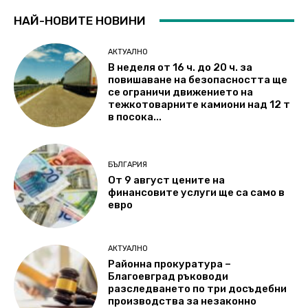
НАЙ-НОВИТЕ НОВИНИ
АКТУАЛНО
В неделя от 16 ч. до 20 ч. за
повишаване на безопасността ще
се ограничи движението на
тежкотоварните камиони над 12 т
в посока...
БЪЛГАРИЯ
От 9 август цените на
финансовите услуги ще са само в
евро
АКТУАЛНО
Районна прокуратура –
Благоевград ръководи
разследването по три досъдебни
производства за незаконно