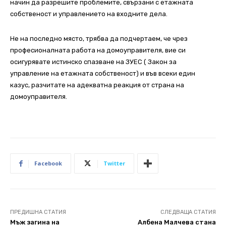
начин да разрешите проблемите, свързани с
етажната
собственост и управлението на входните дела.
Не на последно място, трябва да подчертаем, че чрез
професионалната работа на
домоуправителя, вие си
осигурявате истинско спазване на ЗУЕС ( Закон за
управление
на етажната собственост) и във всеки един
казус, разчитате на адекватна реакция от
страна на
домоуправителя.
Facebook
Twitter
ПРЕДИШНА СТАТИЯ
СЛЕДВАЩА СТАТИЯ
Мъж загина на
Албена Малчева стана