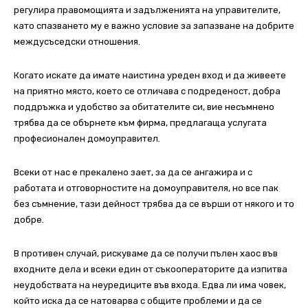
регулира правомощията и
задълженията на управителите,
като спазването му е важно условие за запазване на
добрите
междусъседски отношения.
Когато искате да имате наистина уреден вход и да живеете
на приятно място, което се
отличава с подреденост, добра
поддръжка и удобство за обитателите си, вие несъмнено
трябва да се обърнете към фирма, предлагаща услугата
професионален домоуправител.
Всеки от нас е прекалено зает, за да се ангажира и с
работата и отговорностите на
домоуправителя, но все пак
без съмнение, тази дейност трябва да се върши от някого
и то
добре.
В противен случай, рискуваме да се получи пълен хаос във
входните дела
и всеки един от съкооператорите да изпитва
неудобствата на неуредиците във входа.
Едва ли има човек,
който иска да се натоварва с общите проблеми и да се