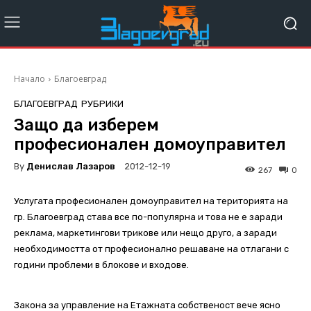
Начало
Благоевград
БЛАГОЕВГРАД
РУБРИКИ
Защо да изберем
професионален домоуправител
By
Денислав Лазаров
2012-12-19
267
0
Услугата професионален домоуправител на територията на
гр. Благоевград става все
по-популярна и това не е заради
реклама, маркетингови трикове или нещо друго, а
заради
необходимостта от професионално решаване на отлагани с
години проблеми в
блокове и входове.
Закона за управление на Етажната собственост вече ясно