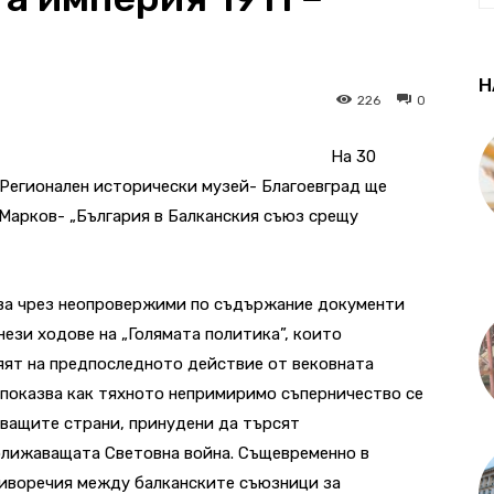
Н
226
0
На 30
а Регионален исторически музей- Благоевград ще
 Марков- „България в Балканския съюз срещу
ява чрез неопровержими по съдържание документи
ези ходове на „Голямата политика”, които
яят на предпоследното действие от вековната
 показва как тяхното непримиримо съперничество се
юващите страни, принудени да търсят
ближаващата Световна война. Същевременно в
тиворечия между балканските съюзници за