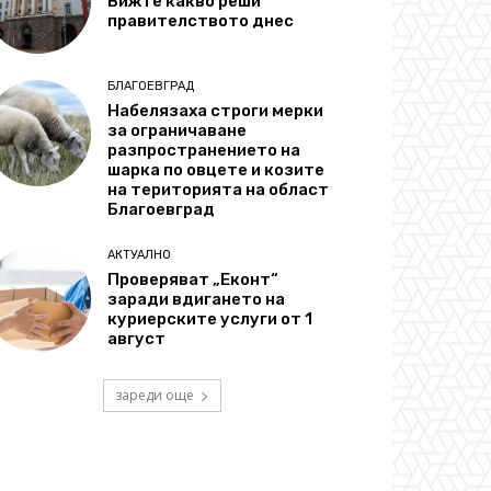
Вижте какво реши
правителството днес
БЛАГОЕВГРАД
Набелязаха строги мерки
за ограничаване
разпространението на
шарка по овцете и козите
на територията на област
Благоевград
АКТУАЛНО
Проверяват „Еконт“
заради вдигането на
куриерските услуги от 1
август
зареди още