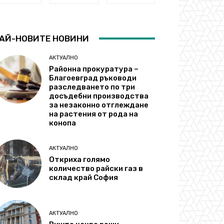
АЙ-НОВИТЕ НОВИНИ
АКТУАЛНО
Районна прокуратура –
Благоевград ръководи
разследването по три
досъдебни производства
за незаконно отглеждане
на растения от рода на
конопа
АКТУАЛНО
Откриха голямо
количество райски газ в
склад край София
АКТУАЛНО