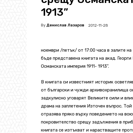
1913”
By
Денислав Лазаров
2012-11-28
ноември /петък/ от 17:00 часа в залите н
бъде представена книгата на акад. Георги
Османската империя 1911- 1913”.
В книгата си известният историк осветл
от български и чужди архивохранилища он
задкулисно уговарят Великите сили и вли
драма на заплетения Източен въпрос. Той
отразява пряко върху поведението на во
покровителство срещу задължения в при
книгата се изтъкват и нарастващите про