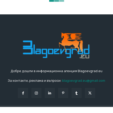
Добре дошли в информационна агенция Blagoevgrad.eu
За контакти, реклама и въпроси:
blagoevgrad.eu@gmail.com