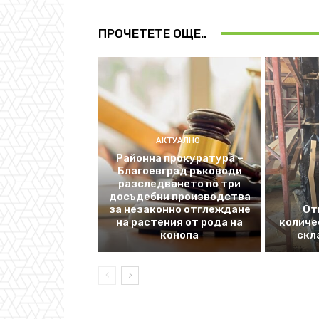
ПРОЧЕТЕТЕ ОЩЕ..
АКТУАЛНО
Районна прокуратура –
Благоевград ръководи
разследването по три
досъдебни производства
за незаконно отглеждане
От
на растения от рода на
количе
конопа
скл