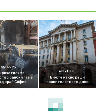
АКТУАЛНО
АКТУАЛНО
криха голямо
ство райски газ в
Вижте какво реши
ад край София
правителството днес