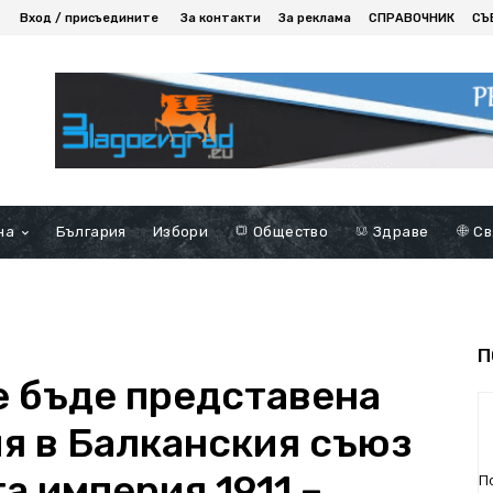
Вход / присъедините
За контакти
За реклама
СПРАВОЧНИК
СЪ
на
България
Избори
Общество
Здраве
Св
П
е бъде представена
ия в Балканския съюз
а империя 1911 –
П