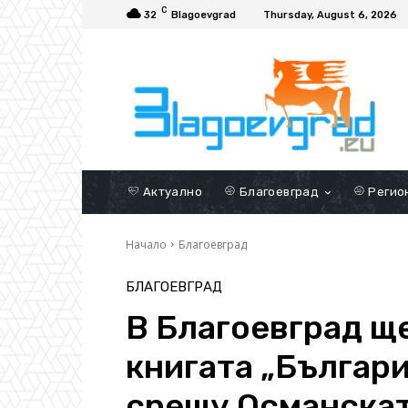
C
32
Blagoevgrad
Thursday, August 6, 2026
Актуално
Благоевград
Регио
Начало
Благоевград
БЛАГОЕВГРАД
В Благоевград щ
книгата „Българ
срещу Османскат