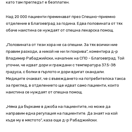
като там прегледът е безплатен.
Над 20 000 пациенти преминават през Спешно-приемно
отделение в Благоевград за година. Едва половината от тях
обаче наистина се нуждаят от спешна лекарска помощ.
„Половината от тези хора не са спешни. За тях всички ние
правим разходи, а никой не ни ги покрива”, коментира д-р
Владимир Рабаджийски, началник на СПО – Благоевград. Той
уточни, че идват дори и граждани с температура 37.5-38
градуса, с болки в гърлото и дори вдигат скандали.
Медиците очакват, че с въвеждането на потребителска такса
за преглед, в отделението ще идват само пациенти, които
наистина се нуждаят от спешна помощ.
„Няма да бъркаме в джоба на пациентите, но може да
направим една регулация на пациентите. Да знаят на кой
къде му е мястото”, каза още д-р Рабаджийски.