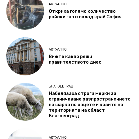
АКТУАЛНО
Откриха голямо количество
райски газ в склад край София
АКТУАЛНО
Вижте какво реши
правителството днес
БЛАГОЕВГРАД
Набелязаха строги мерки за
ограничаване разпространението
на шарка по овцете и козите на
територията на област
Благоевград
АКТУАЛНО