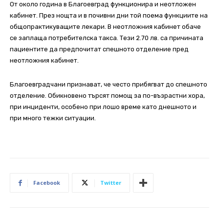
От около година в Благоевград функционира и неотложен
кабинет. През нощта и в почивни дни той поема функциите на
общопрактикуващите лекари. В неотложния кабинет обаче
се заплаща потребителска такса. Тези 2.70 лв. са причината
пациентите да предпочитат спешното отделение пред
неотложния кабинет.
Благоевградчани признават, че често прибягват до спешното
отделение. Обикновено търсят помощ за по-възрастни хора,
при инциденти, особено при лошо време като днешното и
при много тежки ситуации.
Facebook
Twitter