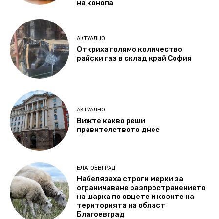
на конопа
АКТУАЛНО
Откриха голямо количество
райски газ в склад край София
АКТУАЛНО
Вижте какво реши
правителството днес
БЛАГОЕВГРАД
Набелязаха строги мерки за
ограничаване разпространението
на шарка по овцете и козите на
територията на област
Благоевград