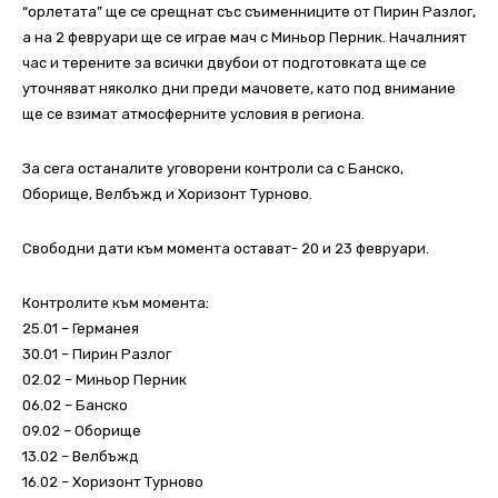
“орлетата” ще се срещнат със съименниците от Пирин Разлог,
а на 2 февруари ще се играе мач с Миньор Перник. Началният
час и терените за всички двубои от подготовката ще се
уточняват няколко дни преди мачовете, като под внимание
ще се взимат атмосферните условия в региона.
За сега останалите уговорени контроли са с Банско,
Оборище, Велбъжд и Хоризонт Турново.
Свободни дати към момента остават- 20 и 23 февруари.
Контролите към момента:
25.01 – Германея
30.01 – Пирин Разлог
02.02 – Миньор Перник
06.02 – Банско
09.02 – Оборище
13.02 – Велбъжд
16.02 – Хоризонт Турново