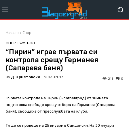
Начало
Спорт
СПОРТ
ФУТБОЛ
“Пирин” играе първата си
контрола срещу Германея
(Сапарева баня)
By
Д. Христовски
2013-01-17
211
0
Първата контрола на Пирин (Благоевград) от зимната
подготовка ще бъде срещу отбора на Германея (Сапарева
баня), съобщиха от пресслужбата на клуба.
Тя ще се проведе на 25 януари в Сандански. На 30 януари