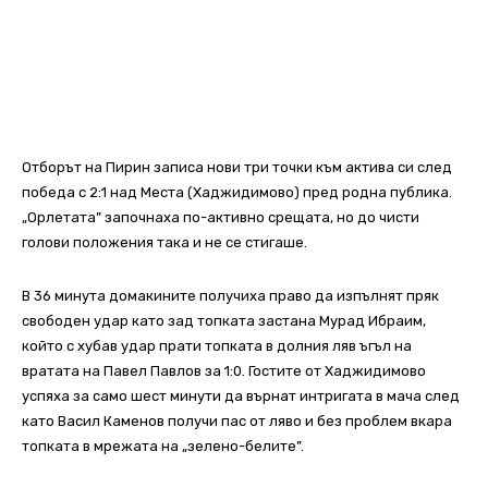
Отборът на Пирин записа нови три точки към актива си след
победа с 2:1 над Места (Хаджидимово) пред родна публика.
„Орлетата” започнаха по-активно срещата, но до чисти
голови положения така и не се стигаше.
В 36 минута домакините получиха право да изпълнят пряк
свободен удар като зад топката застана Мурад Ибраим,
който с хубав удар прати топката в долния ляв ъгъл на
вратата на Павел Павлов за 1:0. Гостите от Хаджидимово
успяха за само шест минути да върнат интригата в мача след
като Васил Каменов получи пас от ляво и без проблем вкара
топката в мрежата на „зелено-белите”.