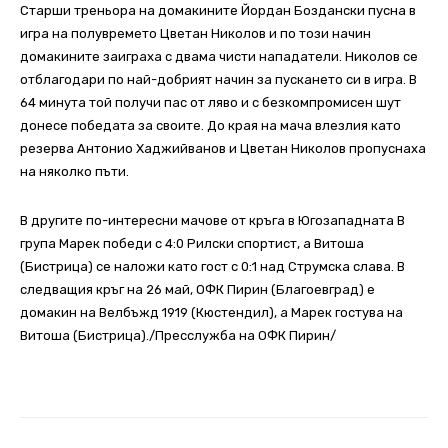
Старши треньора на домакините Йордан Боздански пусна в
игра на полувремето Цветан Николов и по този начин
домакините заиграха с двама чисти нападатели. Николов се
отблагодари по най-добрият начин за пускането си в игра. В
64 минута той получи пас от ляво и с безкомпромисен шут
донесе победата за своите. До края на мача влезлия като
резерва Антонио Хаджийванов и Цветан Николов пропуснаха
на няколко пъти.
В другите по-интересни мачове от кръга в Югозападната В
група Марек победи с 4:0 Рилски спортист, а Витоша
(Бистрица) се наложи като гост с 0:1 над Струмска слава. В
следващия кръг на 26 май, ОФК Пирин (Благоевград) е
домакин на Велбъжд 1919 (Кюстендил), а Марек гостува на
Витоша (Бистрица)./Пресслужба на ОФК Пирин/