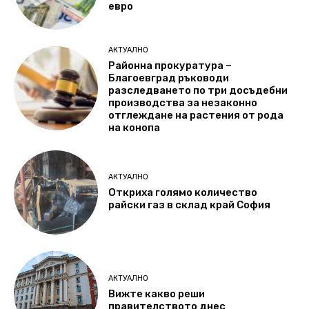
евро
АКТУАЛНО
Районна прокуратура –
Благоевград ръководи
разследването по три досъдебни
производства за незаконно
отглеждане на растения от рода
на конопа
АКТУАЛНО
Откриха голямо количество
райски газ в склад край София
АКТУАЛНО
Вижте какво реши
правителството днес