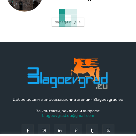
зареди още
Добре дошли в информационна агенция Blagoevgrad.eu
За контакти, реклама и въпроси:
blagoevgrad.eu@gmail.com