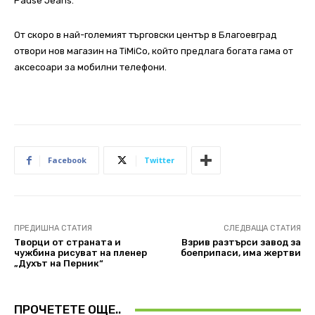
Pause Jeans.
От скоро в най-големият търговски център в Благоевград
отвори нов магазин на ТiМiCо, който предлага богата гама от
аксесоари за мобилни телефони.
Facebook
Twitter
ПРЕДИШНА СТАТИЯ
СЛЕДВАЩА СТАТИЯ
Творци от страната и
Взрив разтърси завод за
чужбина рисуват на пленер
боеприпаси, има жертви
„Духът на Перник“
ПРОЧЕТЕТЕ ОЩЕ..