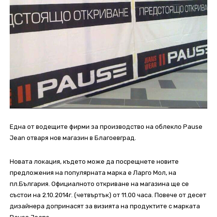
Една от водещите фирми за производство на облекло Pаuse
Jean отваря нов магазин в Благоевград.
Новата локация, където може да посрещнете новите
предложения на популярната марка е Ларго Мол, на
пл.България. Официалното откриване на магазина ще се
състои на 2.10.2014г. (четвъртък) от 11.00 часа. Повече от десет
дизайнера допринасят за визията на продуктите с марката