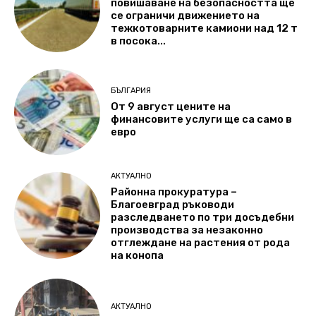
повишаване на безопасността ще
се ограничи движението на
тежкотоварните камиони над 12 т
в посока...
БЪЛГАРИЯ
От 9 август цените на
финансовите услуги ще са само в
евро
АКТУАЛНО
Районна прокуратура –
Благоевград ръководи
разследването по три досъдебни
производства за незаконно
отглеждане на растения от рода
на конопа
АКТУАЛНО