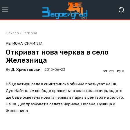
Начало
Региона
РЕГИОНА
СИМИТЛИ
Откриват нова черква в село
Железница
By
Д. Христовски
2013-06-23
211
0
Общо четири села в симитлийска община празнуват на Св.
Дух. Най-голям ще бъде празникът в село железница, където
ще бъде осветена новата черква в парка в центъра на селото.
На Св. Дух празнуват в селата Черниче, Полена, Сушица и
Железница.