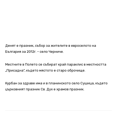
Денят е празник, събор за жителите в евроселото на
България за 2012г. – село Черниче.
Местните в Полето се събират край параклис в местността
„Присадна”, където мястото е старо оброчище.
Курбан за здраве има и в планинското село Сушица, където
църковният празник Св. Дух е храмов празник.