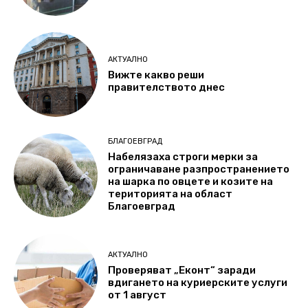
АКТУАЛНО
Вижте какво реши
правителството днес
БЛАГОЕВГРАД
Набелязаха строги мерки за
ограничаване разпространението
на шарка по овцете и козите на
територията на област
Благоевград
АКТУАЛНО
Проверяват „Еконт“ заради
вдигането на куриерските услуги
от 1 август