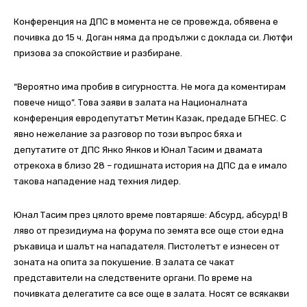
Конференция на ДПС в момента не се провежда, обявена е
почивка до 15 ч. Доган няма да продължи с доклада си. Лютфи
призова за спокойствие и разбиране.
“Вероятно има пробив в сигурността. Не мога да коментирам
повече нищо”. Това заяви в залата на Националната
конференция евродепутатът Метин Казак, предаде БГНЕС. С
явно нежелание за разговор по този въпрос бяха и
депутатите от ДПС Янко Янков и Юнал Тасим и двамата
отрекоха в близо 28 – годишната история на ДПС да е имало
такова нападение над техния лидер.
Юнал Тасим през цялото време повтаряше: Абсурд, абсурд! В
ляво от президиума на форума по земята все още стои една
ръкавица и шалът на нападателя. Пистолетът е изнесен от
зоната на опита за покушение. В залата се чакат
представители на следствените органи. По време на
почивката делегатите са все още в залата. Носят се всякакви