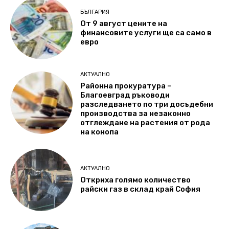
БЪЛГАРИЯ
От 9 август цените на
финансовите услуги ще са само в
евро
АКТУАЛНО
Районна прокуратура –
Благоевград ръководи
разследването по три досъдебни
производства за незаконно
отглеждане на растения от рода
на конопа
АКТУАЛНО
Откриха голямо количество
райски газ в склад край София