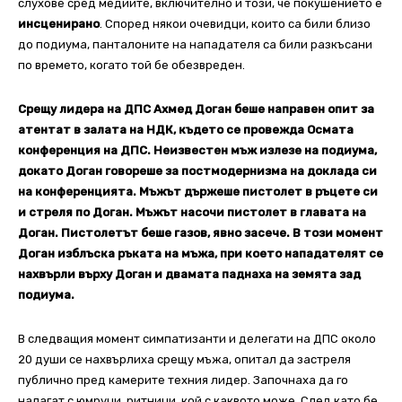
слухове сред медиите, включително и този, че покушението е
инсценирано
. Според някои очевидци, които са били близо
до подиума, панталоните на нападателя са били разкъсани
по времето, когато той бе обезвреден.
Срещу лидера на ДПС Ахмед Доган беше направен опит за
атентат в залата на НДК, където се провежда Осмата
конференция на ДПС. Неизвестен мъж излезе на подиума,
докато Доган говореше за постмодернизма на доклада си
на конференцията. Мъжът държеше пистолет в ръцете си
и стреля по Доган. Мъжът насочи пистолет в главата на
Доган. Пистолетът беше газов, явно засече. В този момент
Доган изблъска ръката на мъжа, при което нападателят се
нахвърли върху Доган и двамата паднаха на земята зад
подиума.
В следващия момент симпатизанти и делегати на ДПС около
20 души се нахвърлиха срещу мъжа, опитал да застреля
публично пред камерите техния лидер. Започнаха да го
налагат с юмруци, ритници, кой с каквото може. След като бе