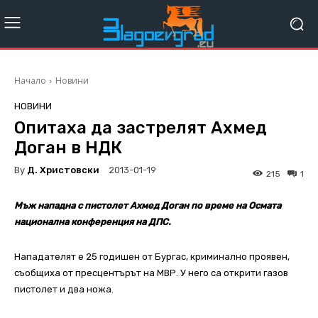
Начало
Новини
НОВИНИ
Опитаха да застрелят Ахмед
Доган в НДК
By
Д. Христовски
2013-01-19
215
1
Мъж нападна с пистолет Ахмед Доган по време на Осмата
национална конференция на ДПС.
Нападателят е 25 годишен от Бургас, криминално проявен,
съобщиха от пресцентърът на МВР. У него са открити газов
пистолет и два ножа.