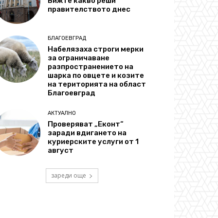
Вижте какво реши
правителството днес
БЛАГОЕВГРАД
Набелязаха строги мерки
за ограничаване
разпространението на
шарка по овцете и козите
на територията на област
Благоевград
АКТУАЛНО
Проверяват „Еконт“
заради вдигането на
куриерските услуги от 1
август
зареди още