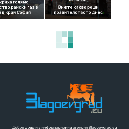
АКТУАЛНО
криха голямо
ство райски газ в
Вижте какво реши
ад край София
правителството днес
Добре дошли в информационна агенция Blagoevgrad.eu