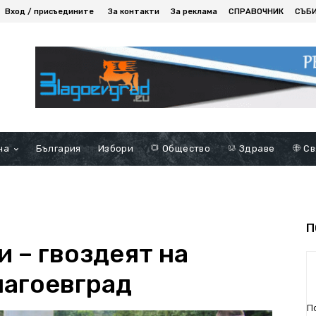
Вход / присъедините
За контакти
За реклама
СПРАВОЧНИК
СЪБ
на
България
Избори
Общество
Здраве
Св
П
и – гвоздеят на
лагоевград
П