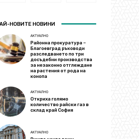
АЙ-НОВИТЕ НОВИНИ
АКТУАЛНО
Районна прокуратура –
Благоевград ръководи
разследването по три
досъдебни производства
за незаконно отглеждане
на растения от рода на
конопа
АКТУАЛНО
Откриха голямо
количество райски газ в
склад край София
АКТУАЛНО