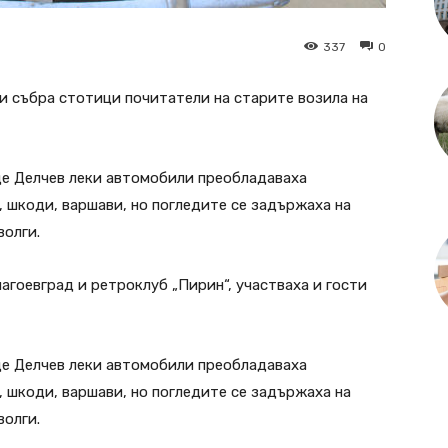
337
0
 събра стотици почитатели на старите возила на
це Делчев леки автомобили преобладаваха
, шкоди, варшави, но погледите се задържаха на
волги.
агоевград и ретроклуб „Пирин“, участваха и гости
це Делчев леки автомобили преобладаваха
, шкоди, варшави, но погледите се задържаха на
волги.