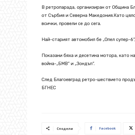
В ретропарада, организиран от Община Бл
от Сърбия и Северна Македония.Като цял
всички, провели се до сега.
Най-старият автомобил бе „Опел супер-6“,
Показани бяха и десетина мотора, като н
война-„БМВ“ и „Зондъп“.
След Благоевград ретро-шествието продъ
БГНЕС
Facebook
Сподели