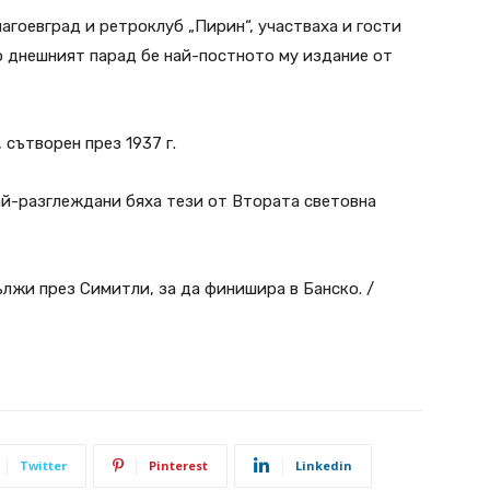
агоевград и ретроклуб „Пирин“, участваха и гости
о днешният парад бе най-постното му издание от
 сътворен през 1937 г.
ай-разглеждани бяха тези от Втората световна
лжи през Симитли, за да финишира в Банско. /
Twitter
Pinterest
Linkedin