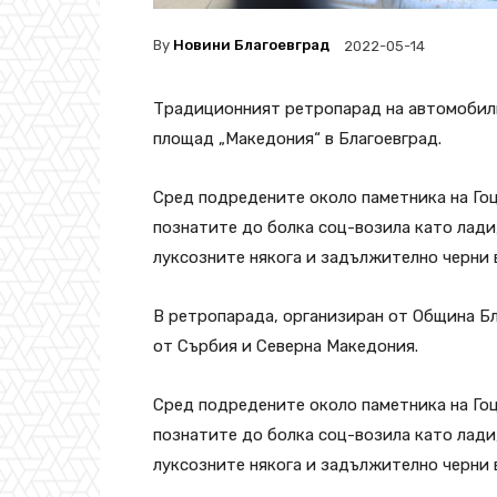
By
Новини Благоевград
2022-05-14
Традиционният ретропарад на автомобили
площад „Македония“ в Благоевград.
Сред подредените около паметника на Го
познатите до болка соц-возила като лади
луксозните някога и задължително черни 
В ретропарада, организиран от Община Бл
от Сърбия и Северна Македония.
Сред подредените около паметника на Го
познатите до болка соц-возила като лади
луксозните някога и задължително черни 