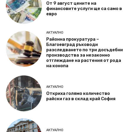
От 9 август цените на
финансовите услуги ще са само в
евро
АКТУАЛНО
Районна прокуратура –
Благоевград ръководи
разследването по три досъдебни
производства за незаконно
отглеждане на растения от рода
на конопа
АКТУАЛНО
Откриха голямо количество
райски газ в склад край София
АКТУАЛНО