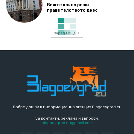
Вижте какво реши
правителството днес
зареди още
Добре дошли в информационна агенция Blagoevgrad.eu
За контакти, реклама и въпроси:
blagoevgrad.eu@gmail.com