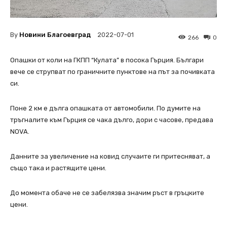
By
Новини Благоевград
2022-07-01
266
0
Опашки от коли на ГКПП “Кулата” в посока Гърция. Българи
вече се струпват по граничните пунктове на път за почивката
си.
Поне 2 км е дълга опашката от автомобили. По думите на
тръгналите към Гърция се чака дълго, дори с часове, предава
NOVA.
Данните за увеличение на ковид случаите ги притесняват, а
също така и растящите цени.
До момента обаче не се забелязва значим ръст в гръцките
цени.