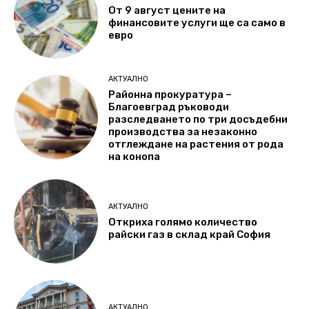
От 9 август цените на
финансовите услуги ще са само в
евро
АКТУАЛНО
Районна прокуратура –
Благоевград ръководи
разследването по три досъдебни
производства за незаконно
отглеждане на растения от рода
на конопа
АКТУАЛНО
Откриха голямо количество
райски газ в склад край София
АКТУАЛНО