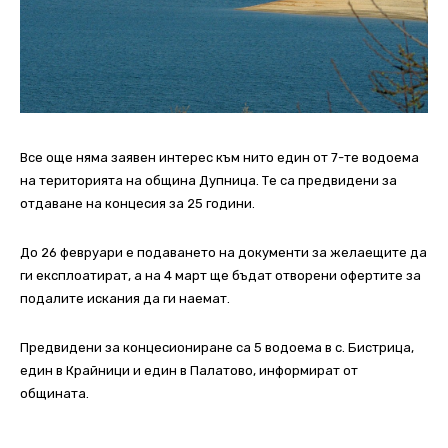
Все още няма заявен интерес към нито един от 7-те водоема
на територията на община Дупница. Те са предвидени за
отдаване на концесия за 25 години.
До 26 февруари е подаването на документи за желаещите да
ги експлоатират, а на 4 март ще бъдат отворени офертите за
подалите искания да ги наемат.
Предвидени за
концесиониране са 5 водоема в с. Бистрица,
един в Крайници и един в Палатово, информират от
общината.