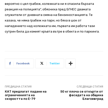
вероятно с цел грабеж, колежката ни я спасила бързата
реакция на полицията”, обясниха пред БГНЕС двамата
служители от дневната смяна на бензиностанцията. Те
казаха, че няма грабеж на пари, но бяха в шок от
нападението над колежката им, първата им работа тази
сутрин била да измият кръвта вътре в обекта и по паркинга.
Facebook
Twitter
ПРЕДИШНА СТАТИЯ
СЛЕДВАЩА СТАТИЯ
КАТ предлагат падане на
50 кг плоча се откърти от
ограниченията на
фасадата на община
скоростта по Е-79
Благоевград