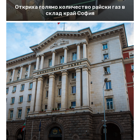
Откриха голямо количество райски газ в
склад край София