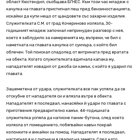
област Кюстендил, съобщава БГНЕС. Към този час младеж с
качулка на главата пристигнал пеш пред бензиностанцията,
искайки да купи нещо от щандовете със захарни изделия.
Служителката С.М. от град Кочериново излязла, 30-
годишният младеж започнал непринуден разговор с нея,
което я заблудило за намеренията му, въпреки, че бил с
наметната на главата качулка от суичъра, с който бил
облечен. Той поискал сладолед от витрината пред вратата
на обекта. Когато служителката вдигнала капака му,
нападателят извадил от джоба си камък, с който я ударил по
главата.
Зашеметена от удара, служителката все пак успяла да се
отскубне от нападателя си и влязла вътре в обекта.
Нападателят я последвал, нанасяйки й удари по главата с
приготвения предварително камък. 44-годишната
служителка успяла да натисне паник-бутона, след което
излязла от помещението, побягвайки навън покрай
колонките и викайки за помощ. Нападателят я последвал,
настигнал я и с ритници я свалил на земята. След като