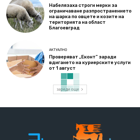
Набелязаха строги мерки за
ограничаване разпространението
на шарка по овцете и козите на
територията на област
Благоевград
АКТУАЛНО
Проверяват „Еконт“ заради
вдигането на куриерските услуги
от 1 август
зареди още