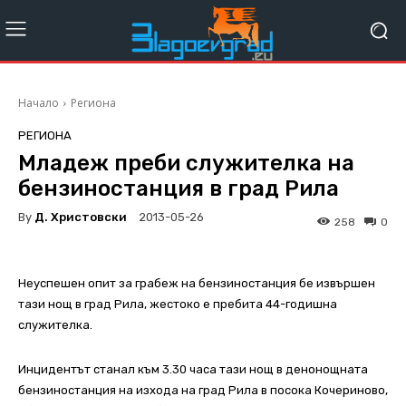
Начало
Региона
РЕГИОНА
Младеж преби служителка на
бензиностанция в град Рила
By
Д. Христовски
2013-05-26
258
0
Неуспешен опит за грабеж на бензиностанция бе извършен
тази нощ в град Рила, жестоко е пребита 44-годишна
служителка.
Инцидентът станал към 3.30 часа тази нощ в денонощната
бензиностанция на изхода на град Рила в посока Кочериново,