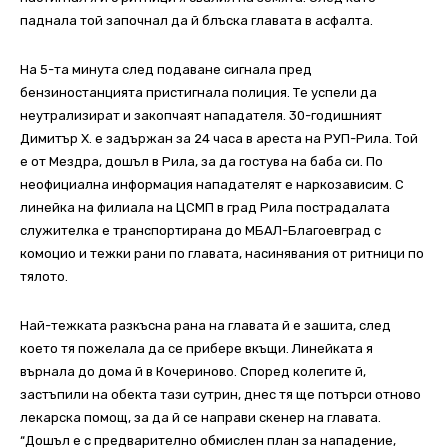
паднала той започнал да й блъска главата в асфалта.
На 5-та минута след подаване сигнала пред
бензиностанцията пристигнала полиция. Те успели да
неутрализират и закопчаят нападателя. 30-годишният
Димитър Х. е задържан за 24 часа в ареста на РУП-Рила. Той
е от Мездра, дошъл в Рила, за да гостува на баба си. По
неофициална информация нападателят е наркозависим. С
линейка на филиала на ЦСМП в град Рила пострадалата
служителка е транспортирана до МБАЛ-Благоевград с
комоцио и тежки рани по главата, насинявания от ритници по
тялото.
Най-тежката разкъсна рана на главата й е зашита, след
което тя пожелала да се прибере вкъщи. Линейката я
върнала до дома й в Кочериново. Според колегите й,
застъпили на обекта тази сутрин, днес тя ще потърси отново
лекарска помощ, за да й се направи скенер на главата.
“Дошъл е с предварително обмислен план за нападение,