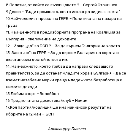
8.Политик, от който се възхищавате ? – Сергей Станишев
9.Девиз – ”Бъди промяната, която искаш да видиш в света”
10.Най-големият провал на ГЕРБ – Политиката на пазара на
труда
11. Най-ценното в предизборната програма на Коалиция за
България – Увеличение на доходите
12. Защо „да” за БСП ? – За да върнем България на хората
13 Защо „не” на ГЕРБ – За да върнем България на хората и
възстановим достойнството им.
14. Най-важното, което трябва да направи следващото
правителство, за да останат младите хора в България – Да се
вземат незабавни мерки срещу младежката безработица и
ниските доходи
15.Любим спорт – Волейбол
16 Предпочитана дискотека/клуб – Нямам
17.Коя партия/коалиция ще има най-висок резултат на
иборите на 12 май – БСП
Александър Главчев