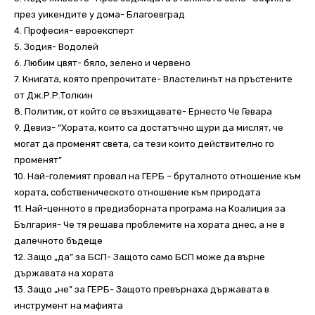
през уикендите у дома- Благоевград
4. Професия- евроексперт
5. Зодия- Водолей
6. Любим цвят- бяло, зелено и червено
7. Книгата, която препрочитате- Властелинът на пръстените
от Дж.Р.Р.Толкин
8. Политик, от който се възхищавате- Ернесто Че Гевара
9. Девиз- “Хората, които са достатъчно щури да мислят, че
могат да променят света, са тези които действително го
променят”
10. Най-големият провал на ГЕРБ – бруталното отношение към
хората, собственическото отношение към природата
11. Най-ценното в предизборната програма на Коалиция за
България- Че тя решава проблемите на хората днес, а не в
далечното бъдеще
12. Защо „да” за БСП- Защото само БСП може да върне
държавата на хората
13. Защо „не” за ГЕРБ- Защото превърнаха държавата в
инструмент на мафията