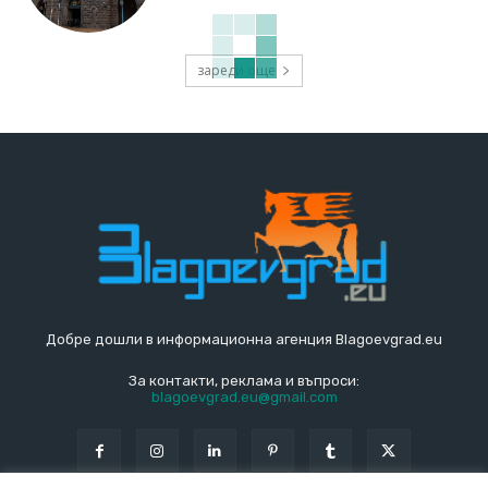
зареди още
Добре дошли в информационна агенция Blagoevgrad.eu
За контакти, реклама и въпроси:
blagoevgrad.eu@gmail.com