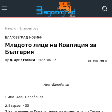
Начало
Благоевград
БЛАГОЕВГРАД
НОВИНИ
Младото лице на Коалиция за
България
By
Д. Христовски
2013-05-03
198
0
Асен Балабанов
1. Име- Асен Балабанов
2. Възраст – 33
3. Къде живеете- През седмицата в голямото село- София, а