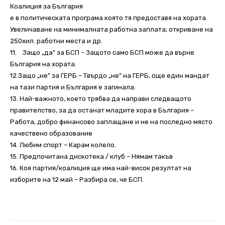
Коалиция за България
е в политическата програма която тя предоставя на хората.
Увеличаване на минималната работна заплата, откриване на
250хил. работни места и др.
11. Защо „да” за БСП – Защото само БСП може да върне
България на хората.
12.Защо „не” за ГЕРБ – Твърдо „не” на ГЕРБ, още един мандат
на тази партия и България е загинала.
13. Най-важното, което трябва да направи следващото
правителство, за да останат младите хора в България –
Работа, добро финансово заплащане и не на последно място
качествено образование
14. Любим спорт – Карам колело.
15. Предпочитана дискотека / клуб – Нямам такъв
16. Коя партия/коалиция ще има най-висок резултат на
изборите на 12 май – Разбира се, че БСП.