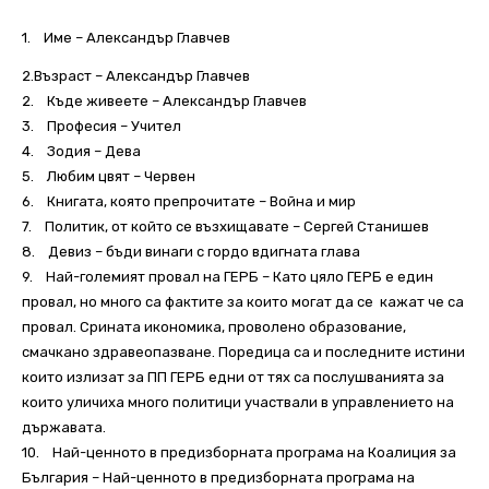
1. Име – Александър Главчев
2.Възраст – Александър Главчев
2. Къде живеете – Александър Главчев
3. Професия – Учител
4. Зодия – Дева
5. Любим цвят – Червен
6. Книгата, която препрочитате – Война и мир
7. Политик, от който се възхищавате – Сергей Станишев
8. Девиз – бъди винаги с гордо вдигната глава
9. Най-големият провал на ГЕРБ – Като цяло ГЕРБ е един
провал, но много са фактите за които могат да се кажат че са
провал. Срината икономика, проволено образование,
смачкано здравеопазване. Поредица са и последните истини
които излизат за ПП ГЕРБ едни от тях са послушванията за
които уличиха много политици участвали в управлението на
държавата.
10. Най-ценното в предизборната програма на Коалиция за
България – Най-ценното в предизборната програма на