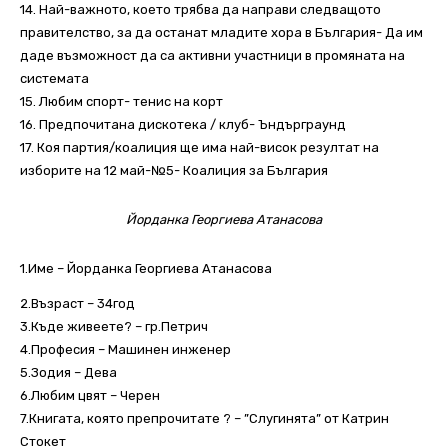
14. Най-важното, което трябва да направи следващото
правителство, за да останат младите хора в България- Да им
даде възможност да са активни участници в промяната на
системата
15. Любим спорт- тенис на корт
16. Предпочитана дискотека / клуб- Ъндърграунд
17. Коя партия/коалиция ще има най-висок резултат на
изборите на 12 май-№5- Коалиция за България
Йорданка Георгиева Атанасова
1.Име – Йорданка Георгиева Атанасова
2.Възраст – 34год
3.Къде живеете? – гр.Петрич
4.Професия – Машинен инженер
5.Зодия – Дева
6.Любим цвят – Черен
7.Книгата, която препрочитате ? – ”Слугинята” от Катрин
Стокет