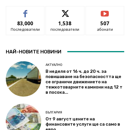
83,000
1,538
507
Последователи
последователи
абонати
НАЙ-НОВИТЕ НОВИНИ
АКТУАЛНО
В неделя от 16 ч. до 20 ч. за
повишаване на безопасността ще
се ограничи движението на
тежкотоварните камиони над 12 т
в посока...
БЪЛГАРИЯ
От 9 август цените на
финансовите услуги ще са само в
евро