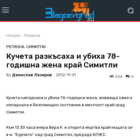
Начало
Региона
РЕГИОНА
СИМИТЛИ
Кучета разкъсаха и убиха 78-
годишна жена край Симитли
By
Денислав Лазаров
2012-11-01
234
0
Кучета нападнаха и убиха 76-годишна жена, живееща сама и
изпаднала в безпомощно състояние в местност край град
Симитли.
Към 13.30 часа вчера Вера К. е открита мъртва край къщата си
в м. “Бурчето” над град Симитли, предаде БГНЕС.