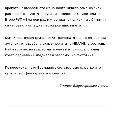
Краката на възрастната жена, която живяла сама, са били
разкъсани от кучета и други диви животни. Служители на
Второ РУП – Благоевград и участъка на полицията в Симитли
са направили оглед на местопроизшествието.
Към 17 часа вчера трупът на 76-годишната жена е закаран за
аутопсия от съдебен лекар в моргата на МБАЛ-Благоевград.
Най-вероятно на възрастната жена й е прилошало, след
което паднала и изпаднала в безпомощно състояние.
По неофициална информация е била все още жива, когато
кучета са ръфали краката и тялото й.
Снимка: Blagoevgrad.eu, Aрхив