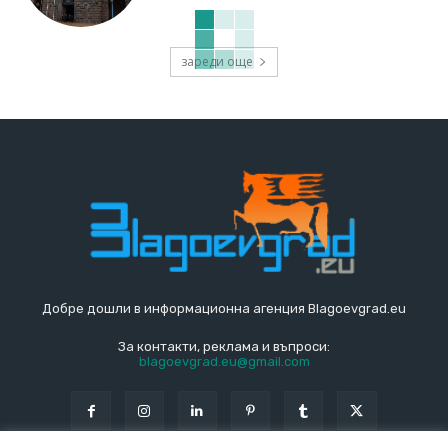
зареди още
Добре дошли в информационна агенция Blagoevgrad.eu
За контакти, реклама и въпроси:
blagoevgrad.eu@gmail.com