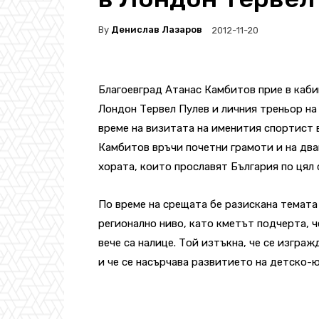
By
Денислав Лазаров
2012-11-20
Благоевград Атанас Камбитов прие в каби
Лондон Тервел Пулев и личния треньор на
време на визитата на именития спортист в
Камбитов връчи почетни грамоти и на двам
хората, които прославят България по цял 
По време на срещата бе разискана темата
регионално ниво, като кметът подчерта, 
вече са налице. Той изтъкна, че се изгра
и че се насърчава развитието на детско-