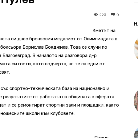
223
0
Н
Кметът на
нета си днес бронзовия медалист от Олимпиадата в
 боксьора Борислав Бояджиев. Това се случи по
 Благоевград. В началото на разговора д-р
ата си гости, като подчерта, че те са едни от
свят.
 със спортно-техническата база на национално и
че резултатите от работата на общината в сферата
ждат и се ремонтират спортни зали и площадки, както
юношеските школи към клубовете.
„Пирин