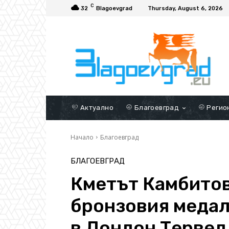
C
32
Blagoevgrad
Thursday, August 6, 2026
Актуално
Благоевград
Регио
Начало
Благоевград
БЛАГОЕВГРАД
Кметът Камбитов
бронзовия медал
в Лондон Тервел