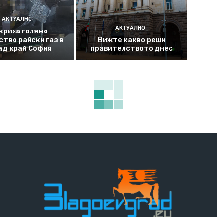
АКТУАЛНО
АКТУАЛНО
криха голямо
ство райски газ в
Вижте какво реши
ад край София
правителството днес