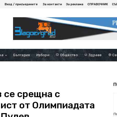
Вход / присъедините
За контакти
За реклама
СПРАВОЧНИК
СЪ
на
България
Избори
Общество
Здраве
Св
П
 се срещна с
ист от Олимпиадата
 Пулев
П