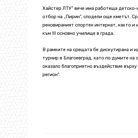
Хайстер ЛТУ” вече има работеща детско-
отбор на „Пирин“, сподели още кметът. С
реновираният спортен интернат, както и
към III основно училище в града.
В рамките на срещата бе дискутирана и и
турнир в Благоевград, като по думите на
оказало благоприятно въздействие върху р
регион“.