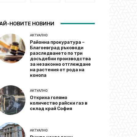
АЙ-НОВИТЕ НОВИНИ
АКТУАЛНО
Районна прокуратура –
Благоевград ръководи
разследването по три
досъдебни производства
за незаконно отглеждане
на растения от рода на
конопа
АКТУАЛНО
Откриха голямо
количество райски газ в
склад край София
АКТУАЛНО