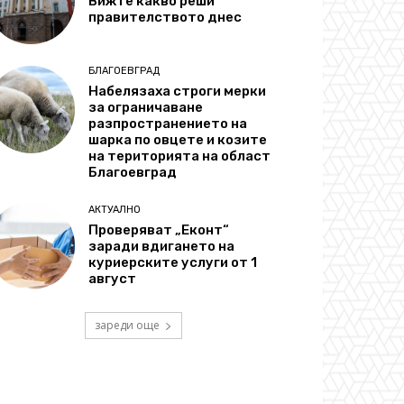
Вижте какво реши
правителството днес
БЛАГОЕВГРАД
Набелязаха строги мерки
за ограничаване
разпространението на
шарка по овцете и козите
на територията на област
Благоевград
АКТУАЛНО
Проверяват „Еконт“
заради вдигането на
куриерските услуги от 1
август
зареди още