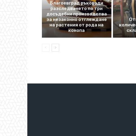
Благоевград ръководи
разследването по три
досъдебни производства
за незаконно отглеждане
От
на растения от рода на
количе
конопа
скл