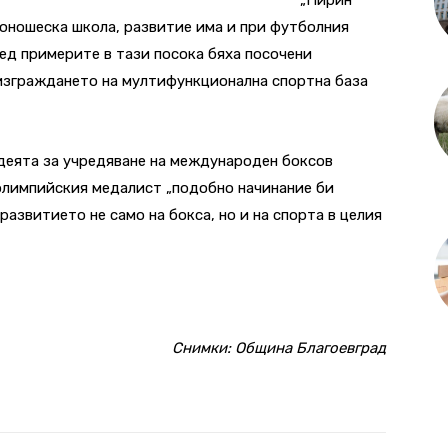
юношеска школа, развитие има и при футболния
ред примерите в тази посока бяха посочени
 изграждането на мултифункционална спортна база
деята за учредяване на международен боксов
 олимпийския медалист „подобно начинание би
азвитието не само на бокса, но и на спорта в целия
Снимки: Община Благоевград