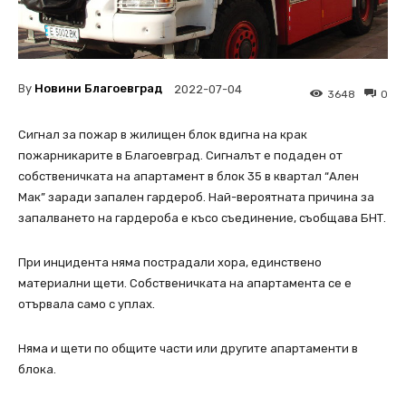
By
Новини Благоевград
2022-07-04
3648
0
Сигнал за пожар в жилищен блок вдигна на крак
пожарникарите в Благоевград. Сигналът е подаден от
собственичката на апартамент в блок 35 в квартал “Ален
Мак” заради запален гардероб. Най-вероятната причина за
запалването на гардероба е късо съединение, съобщава БНТ.
При инцидента няма пострадали хора, единствено
материални щети. Собственичката на апартамента се е
отървала само с уплах.
Няма и щети по общите части или другите апартаменти в
блока.