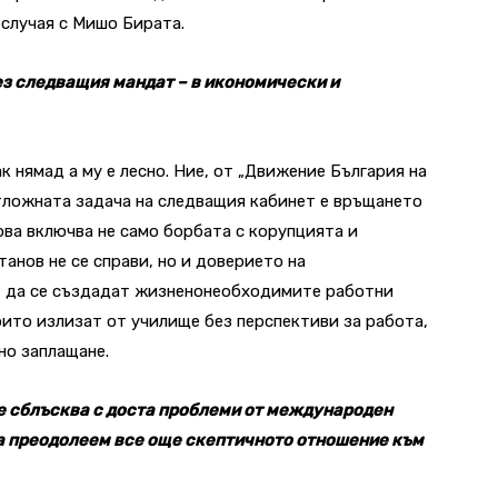
 случая с Мишо Бирата.
ез следващия мандат – в икономически и
к нямад а му е лесно. Ние, от „Движение България на
тложната задача на следващия кабинет е връщането
ова включва не само борбата с корупцията и
анов не се справи, но и доверието на
т да се създадат жизненонеобходимите работни
оито излизат от училище без перспективи за работа,
но заплащане.
 се сблъсква с доста проблеми от международен
да преодолеем все още скептичното отношение към