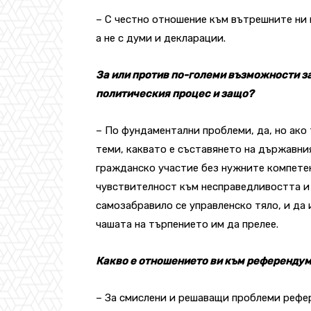
– С честно отношение към вътрешните ни 
а не с думи и декларации.
За или против по-големи възможности з
политическия процес и защо?
– По фундаментални проблеми, да, но ако
теми, каквато е съставянето на държавни
гражданско участие без нужните компете
чувствителност към несправедливостта и 
самозабравило се управленско тяло, и да 
чашата на търпението им да прелее.
Какво е отношението ви към референду
– За смислени и решаващи проблеми рефер