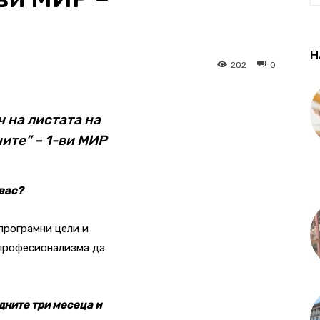
Н
202
0
ч на листата на
ите” – 1-ви МИР
 вас?
програмни цели и
 професионализма да
дните три месеца и