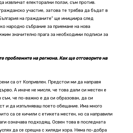
да извличат електорални ползи, съм против.
ражданско участие, затова те трябва да бъдат в
 България на гражданите” ще инициира след
ко народно събрание за приемане на нова
ижим значително прага за необходими подписи за
ате проблемите на региона. Как ще отговорите на
рени са от Копривлен. Предстои ми да направя
ърво. А иначе не мисля, че това дали си местен е
съм, че по-важно е да си образован, да си
ест и да изпълняваш поето обещание. Има много
оито са се кичили с етикета местен, но са направили
наги означава подходящ. Освен това в последната
 успях да се срещна с хиляди хора. Няма по-добра