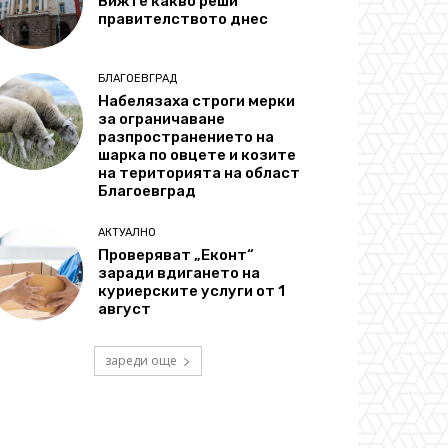
Вижте какво реши
правителството днес
БЛАГОЕВГРАД
Набелязаха строги мерки
за ограничаване
разпространението на
шарка по овцете и козите
на територията на област
Благоевград
АКТУАЛНО
Проверяват „Еконт“
заради вдигането на
куриерските услуги от 1
август
зареди още