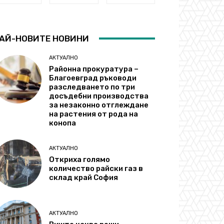
АЙ-НОВИТЕ НОВИНИ
АКТУАЛНО
Районна прокуратура –
Благоевград ръководи
разследването по три
досъдебни производства
за незаконно отглеждане
на растения от рода на
конопа
АКТУАЛНО
Откриха голямо
количество райски газ в
склад край София
АКТУАЛНО