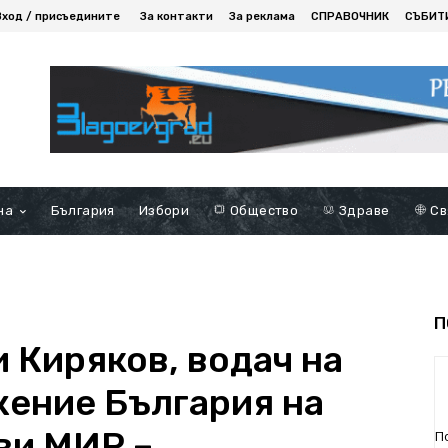
Вход / присъедините
За контакти
За реклама
СПРАВОЧНИК
СЪБИТ
на
България
Избори
Общество
Здраве
Св
П
 Киряков, водач на
жение България на
ви МИР –
П