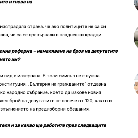
ите и гнева на
изстрадала страна, че ако политиците не са си
чава, че са се превърнали в пладнешки крадци.
онна реформа – намаляване на броя на депутатите
нето им?
и вид е изчерпана. В този смисъл не е нужна
онституция. „България на гражданите” отдавна
ико народно събрание, което да изкове новия
ожен брой на депутатите не повече от 120, както и
изпълнението на предизборни обещания.
теля и за какво ще работите през следващите