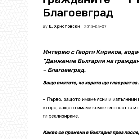
Благоевград
By
Д. Христовски
2013-05-07
Интервю с Георги Киряков, вода
“Движение България на граждан
– Благоевград.
Защо смятате, че хората ще гласуват за
– Първо, защото имаме ясни и изпълними 
второ, защото имаме компетентността и
ги реализираме.
Какво се промени в България през после