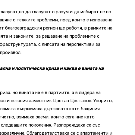
ласуват,но да гласуват с разум и да избират не по
авяне с тежките проблеми, пред които е изправена
от благоевградския регион ще работя, в рамките на
та и законите, за решаване на проблемите с
фраструктурата, с липсата на перспективи за
 произвол.
ална и политическа криза и каква е вината на
иза, но вината не е в партиите, а в лидера на
ов и неговия заместник Цветан Цветанов. Упорито,
двамата въприемаха държавата като бащиния.
четно, взимаха заеми, които сега ние като
 следващите поколения. Разпореждаха се със
езразличие. Облагодетелстваха се с апартаменти и