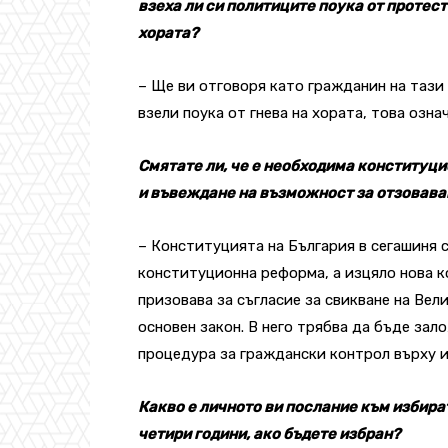
взеха ли си политиците поука от протест
хората?
– Ще ви отговоря като гражданин на тази 
взели поука от гнева на хората, това озна
Смятате ли, че е необходима конституци
и въвеждане на възможност за отзовава
– Конституцията на България в сегашиня с
конституционна реформа, а изцяло нова к
призовава за съгласие за свикване на Вел
основен закон. В него трябва да бъде зал
процедура за граждански контрол върху 
Какво е личното ви послание към избира
четири години, ако бъдете избран?