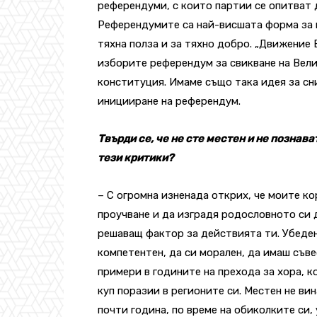
референдуми, с които партии се опитват 
Референдумите са най-висшата форма за г
тяхна полза и за тяхно добро. „Движение
изборите референдум за свикване на Вели
конституция. Имаме също така идея за сн
иницииране на референдум.
Твърди се, че не сте местен и не познав
тези критики?
– С огромна изненада открих, че моите ко
проучване и да изградя родословното си д
решаващ фактор за действията ти. Убеден 
компетентен, да си морален, да имаш съв
примери в годините на прехода за хора, к
куп поразии в регионите си. Местен не ви
почти година, по време на обиколките си,