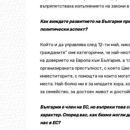
въпрепятстваха изпълнението на закони в
Как виждате развитието на България пр
политически аспект?
Който и да управлява след 12-ти май, ника
гражданите” сме категорични, че най-нео
на доверието на Европа към България, а т
организираната престъпност, с която Цвет
инвеститорите, с помощта на които мога
места. Най-болно ми е за младите хора, к
за семейство, за достоен живот и достой
България е член на ЕС, но въпреки това
характер. Според вас, как бихме могли 
нас в ЕС?