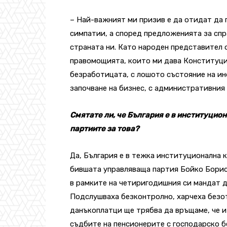
– Най-важният ми призив е да отидат да г
симпатии, а според предложенията за спр
страната ни. Като народен представител 
правомощията, които ми дава Конституция
безработицата, с лошото състояние на ин
започване на бизнес, с административния
Смятате ли, че България е в институцион
партиите за това?
Да, България е в тежка институционална кр
бившата управляваща партия Бойко Борис
в рамките на четиригодишния си мандат 
Подслушваха безконтролно, харчеха безот
данъкоплатци ще трябва да връщаме, че и
съдбите на пенсионерите с господарско б