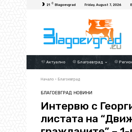
C
21
Blagoevgrad
Friday, August 7, 2026
Актуално
Благоевград
Регио
Начало
Благоевград
БЛАГОЕВГРАД
НОВИНИ
Интервю с Георги
листата на “Дви
гражданите” – 1-