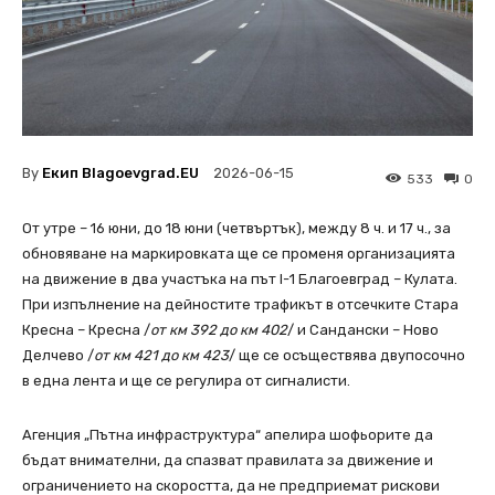
By
Екип Blagoevgrad.EU
2026-06-15
533
0
От утре – 16 юни, до 18 юни
(
четвъртък
)
, между 8 ч. и 17 ч., за
обновяване на маркировката ще се променя организацията
на движение в два участъка на път
I-1
Благоевград
–
Кулата.
При изпълнение на дейностите трафикът в отсечките Стара
Кресна
–
Кресна /
от км 392 до км 402
/ и Сандански – Ново
Делчево /
от км 421 до км 423
/ ще се осъществява двупосочно
в една лента и ще се регулира от сигналисти.
Агенция „Пътна инфраструктура“ апелира шофьорите да
бъдат внимателни, да спазват правилата за движение и
ограничението на скоростта, да не предприемат рискови