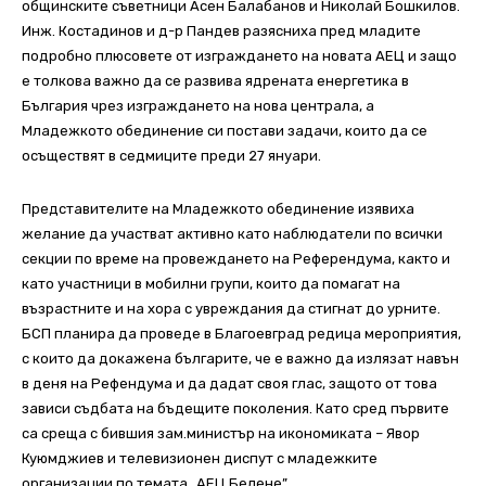
общинските съветници Асен Балабанов и Николай Бошкилов.
Инж. Костадинов и д-р Пандев разясниха пред младите
подробно плюсовете от изграждането на новата АЕЦ и защо
е толкова важно да се развива ядрената енергетика в
България чрез изграждането на нова централа, а
Младежкото обединение си постави задачи, които да се
осъществят в седмиците преди 27 януари.
Представителите на Младежкото обединение изявиха
желание да участват активно като наблюдатели по всички
секции по време на провеждането на Референдума, както и
като участници в мобилни групи, които да помагат на
възрастните и на хора с увреждания да стигнат до урните.
БСП планира да проведе в Благоевград редица мероприятия,
с които да докажена българите, че е важно да излязат навън
в деня на Рефендума и да дадат своя глас, защото от това
зависи съдбата на бъдещите поколения. Като сред първите
са среща с бившия зам.министър на икономиката – Явор
Куюмджиев и телевизионен диспут с младежките
организации по темата „АЕЦ Белене”.