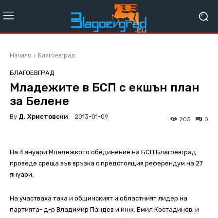
Начало
Благоевград
БЛАГОЕВГРАД
Младежите в БСП с екшън план
за Белене
By
Д. Христовски
2013-01-09
205
0
На 4 януари Младежкото обединение на БСП Благоевград
проведе среща във връзка с предстоящия референдум на 27
януари.
На участваха така и общинският и областният лидер на
партията- д-р Владимир Пандев и инж. Емил Костадинов, и