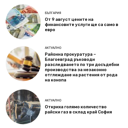
БЪЛГАРИЯ
От 9 август цените на
финансовите услуги ще са само в
евро
АКТУАЛНО
Районна прокуратура –
Благоевград ръководи
разследването по три досъдебни
производства за незаконно
отглеждане на растения от рода
на конопа
АКТУАЛНО
Откриха голямо количество
райски газ в склад край София