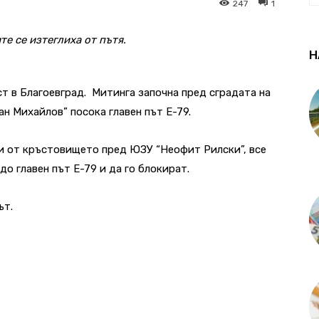
247
1
е се изтеглиха от пътя.
Н
ст в Благоевград. Митинга започна пред сградата на
ан Михайлов” посока главен път Е-79.
ри от кръстовището пред ЮЗУ “Неофит Рилски”, все
о главен път Е-79 и да го блокират.
ът.