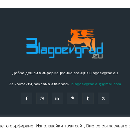
Добре дошли в информационна агенция Blagoevgrad.eu
За контакти, реклама и въпроси:
blagoevgrad.eu@gmail.com
ето сърфиране. Използвайки този сайт, Вие се съгласявате 
За ко