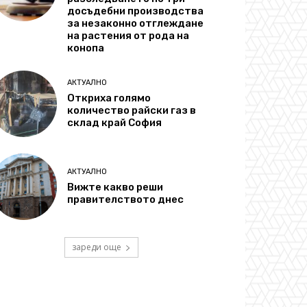
досъдебни производства
за незаконно отглеждане
на растения от рода на
конопа
АКТУАЛНО
Откриха голямо
количество райски газ в
склад край София
АКТУАЛНО
Вижте какво реши
правителството днес
зареди още