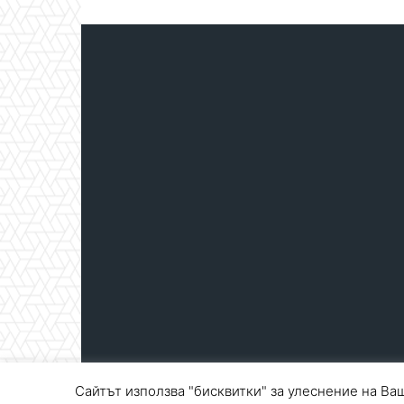
Сайтът използва "бисквитки" за улеснение на Ваш
© Blagoevgrad.EU 2010 - 2026
Общи условия
|