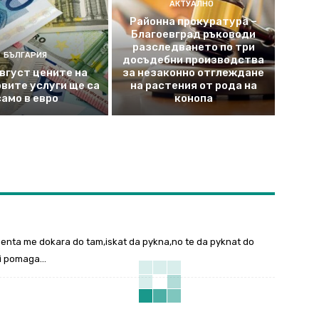
АКТУАЛНО
Районна прокуратура –
Благоевград ръководи
разследването по три
БЪЛГАРИЯ
досъдебни производства
август цените на
за незаконно отглеждане
вите услуги ще са
на растения от рода на
само в евро
конопа
menta me dokara do tam,iskat da pykna,no te da pyknat do
 ni pomaga…