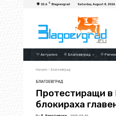
C
25.6
Blagoevgrad
Saturday, August 8, 2026
Актуално
Благоевград
Регио
Начало
Благоевград
БЛАГОЕВГРАД
Протестиращи в 
блокираха главен
By
Д. Христовски
2013-03-10