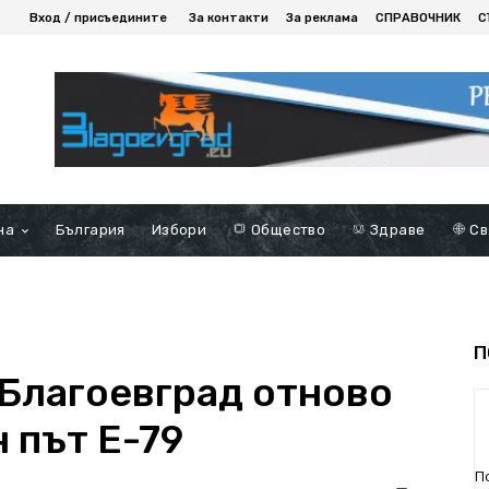
Вход / присъедините
За контакти
За реклама
СПРАВОЧНИК
С
на
България
Избори
Общество
Здраве
Св
П
Благоевград отново
 път Е-79
П