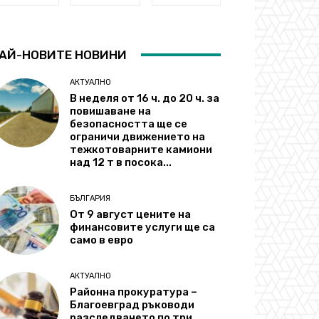
АЙ-НОВИТЕ НОВИНИ
АКТУАЛНО
В неделя от 16 ч. до 20 ч. за
повишаване на
безопасността ще се
ограничи движението на
тежкотоварните камиони
над 12 т в посока...
БЪЛГАРИЯ
От 9 август цените на
финансовите услуги ще са
само в евро
АКТУАЛНО
Районна прокуратура –
Благоевград ръководи
разследването по три