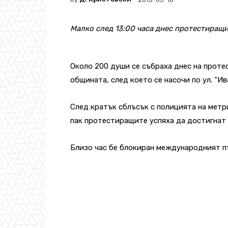
Малко след 13:00 часа днес протестиращит
Около 200 души се събраха днес на проте
общината, след което се насочи по ул. “Ив
След кратък сблъсък с полицията на мет
пак протестиращите успяха да достигнат д
Близо час бе блокиран международният п