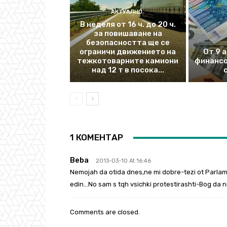
АКТУАЛНО
В неделя от 16 ч. до 20 ч.
за повишаване на
безопасността ще се
ограничи движението на
От 9 
тежкотоварните камиони
финансо
над 12 т в посока...
1 КОМЕНТАР
Beba
2013-03-10 At 16:46
Nemojah da otida dnes,ne mi dobre-tezi ot Parla
edin…No sam s tqh vsichki protestirashti-Bog da
Comments are closed.