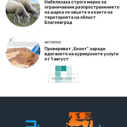
Набелязаха строги мерки за
ограничаване разпространението
на шарка по овцете и козите на
територията на област
Благоевград
АКТУАЛНО
Проверяват „Еконт“ заради
вдигането на куриерските услуги
от 1 август
зареди още