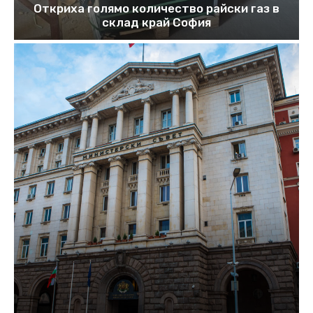
Откриха голямо количество райски газ в
склад край София