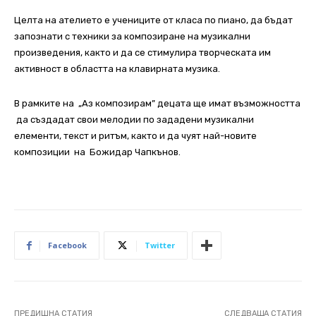
Целта на ателието е учениците от класа по пиано, да бъдат
запознати с техники за композиране на музикални
произведения, както и да се стимулира творческата им
активност в областта на клавирната музика.
В рамките на „Аз композирам” децата ще имат възможността
да създадат свои мелодии по зададени музикални
елементи, текст и ритъм, както и да чуят най-новите
композиции на Божидар Чапкънов.
Facebook
Twitter
ПРЕДИШНА СТАТИЯ
СЛЕДВАЩА СТАТИЯ