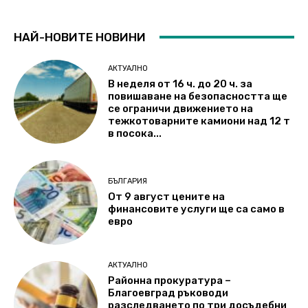
НАЙ-НОВИТЕ НОВИНИ
АКТУАЛНО
В неделя от 16 ч. до 20 ч. за
повишаване на безопасността ще
се ограничи движението на
тежкотоварните камиони над 12 т
в посока...
БЪЛГАРИЯ
От 9 август цените на
финансовите услуги ще са само в
евро
АКТУАЛНО
Районна прокуратура –
Благоевград ръководи
разследването по три досъдебни