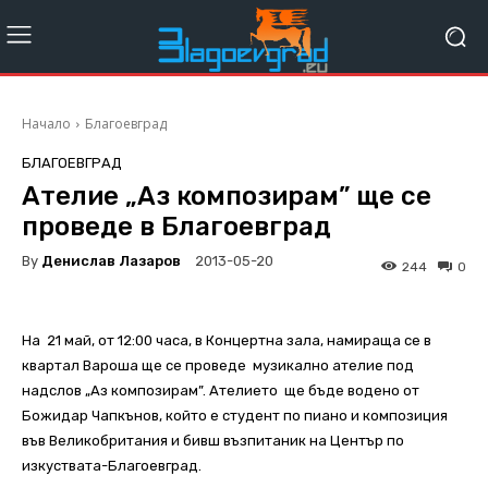
Начало
Благоевград
БЛАГОЕВГРАД
Ателие „Аз композирам” ще се
проведе в Благоевград
By
Денислав Лазаров
2013-05-20
244
0
На 21 май, от 12:00 часа, в Концертна зала, намираща се в
квартал Вароша ще се проведе музикално ателие под
надслов „Аз композирам”. Ателието ще бъде водено от
Божидар Чапкънов, който е студент по пиано и композиция
във Великобритания и бивш възпитаник на Център по
изкуствата-Благоевград.