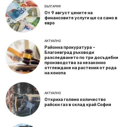
БЪЛГАРИЯ
От 9 август цените на
финансовите услуги ще са само в
евро
АКТУАЛНО
Районна прокуратура –
Благоевград ръководи
разследването по три досъдебни
производства за незаконно
отглеждане на растения от рода
на конопа
АКТУАЛНО
Откриха голямо количество
райски газ в склад край София