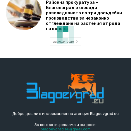
Районна прокуратура –
Благоевград ръководи
разследването по три досъдебни
производства за незаконно
отглеждане на растения от рода
на конопа
зареди още
Добре дошли в информационна агенция Blagoevgrad.eu
За контакти, реклама и въпроси:
blagoevgrad.eu@gmail.com