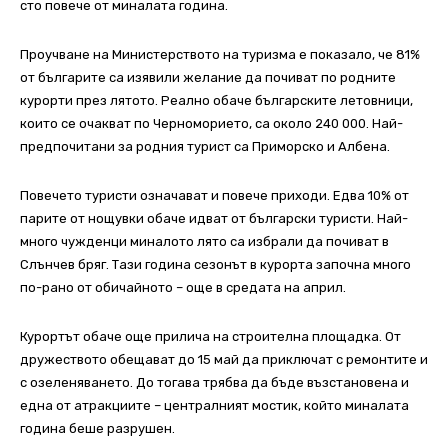
сто повече от миналата година.
Проучване на Министерството на туризма е показало, че 81%
от българите са изявили желание да почиват по родните
курорти през лятото. Реално обаче българските летовници,
които се очакват по Черноморието, са около 240 000. Най-
предпочитани за родния турист са Приморско и Албена.
Повечето туристи означават и повече приходи. Едва 10% от
парите от нощувки обаче идват от български туристи. Най-
много чужденци миналото лято са избрали да почиват в
Слънчев бряг. Тази година сезонът в курорта започна много
по-рано от обичайното – още в средата на април.
Курортът обаче още прилича на строителна площадка. От
дружеството обещават до 15 май да приключат с ремонтите и
с озеленяването. До тогава трябва да бъде възстановена и
една от атракциите – централният мостик, който миналата
година беше разрушен.