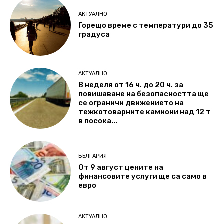
АКТУАЛНО
Горещо време с температури до 35
градуса
АКТУАЛНО
В неделя от 16 ч. до 20 ч. за
повишаване на безопасността ще
се ограничи движението на
тежкотоварните камиони над 12 т
в посока...
БЪЛГАРИЯ
От 9 август цените на
финансовите услуги ще са само в
евро
АКТУАЛНО