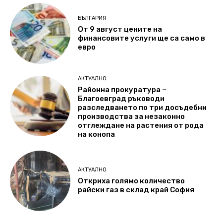
БЪЛГАРИЯ
От 9 август цените на
финансовите услуги ще са само в
евро
АКТУАЛНО
Районна прокуратура –
Благоевград ръководи
разследването по три досъдебни
производства за незаконно
отглеждане на растения от рода
на конопа
АКТУАЛНО
Откриха голямо количество
райски газ в склад край София