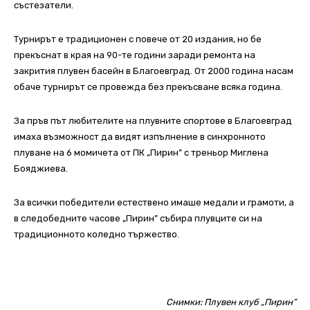
състезатели.
Турнирът е традиционен с повече от 20 издания, но бе
прекъснат в края на 90-те години заради ремонта на
закрития плувен басейн в Благоевград. От 2000 година насам
обаче турнирът се провежда без прекъсване всяка година.
За пръв път любителите на плувните спортове в Благоевград
имаха възможност да видят изпълнение в синхронното
плуване на 6 момичета от ПК „Пирин” с треньор Миглена
Бояджиева.
За всички победители естествено имаше медали и грамоти, а
в следобедните часове „Пирин” събира плувците си на
традиционното коледно тържество.
Снимки: Плувен клуб „Пирин”