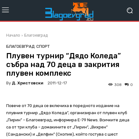
Начало
Благоевград
БЛАГОЕВГРАД
СПОРТ
Плувен турнир “Дядо Коледа”
събра над 70 деца в закрития
плувен комплекс
By
Д. Христовски
2011-12-17
308
0
Повече от 70 деца се включиха в поредното издание на
плувния турнир „Дядо Коледа”, организиран от плувен клуб
„Пирин” – Благоевград, информира E-79 News. Всичките деца
са от три клуба – домакините от „Пирин”, „Вихрен”
(Сандански) и „Делфин” (Скопие), който гостува с шест