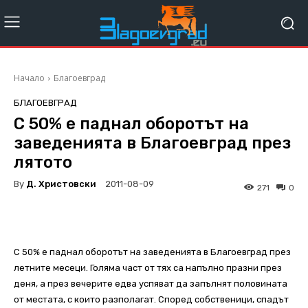
Начало
Благоевград
БЛАГОЕВГРАД
С 50% е паднал оборотът на
заведенията в Благоевград през
лятото
By
Д. Христовски
2011-08-09
271
0
С 50% е паднал оборотът на заведенията в Благоевград през
летните месеци. Голяма част от тях са напълно празни през
деня, а през вечерите едва успяват да запълнят половината
от местата, с които разполагат.
Според собственици, спадът