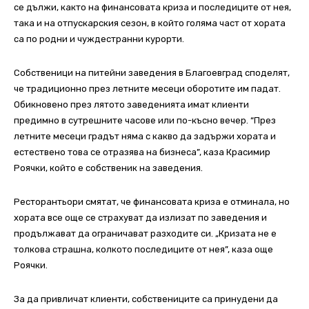
се дължи, както на финансовата криза и последиците от нея,
така и на отпускарския сезон, в който голяма част от хората
са по родни и чуждестранни курорти.
Собственици на питейни заведения в Благоевград споделят,
че традиционно през летните месеци оборотите им падат.
Обикновено през лятото заведенията имат клиенти
предимно в сутрешните часове или по-късно вечер. “През
летните месеци градът няма с какво да задържи хората и
естествено това се отразява на бизнеса”, каза Красимир
Роячки, който е собственик на заведения.
Ресторантьори смятат, че финансовата криза е отминала, но
хората все още се страхуват да излизат по заведения и
продължават да ограничават разходите си. „Кризата не е
толкова страшна, колкото последиците от нея”, каза още
Роячки.
За да привличат клиенти, собствениците са принудени да