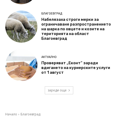
БЛАГОЕВГРАД
Набелязаха строги мерки за
ограничаване разпространението
на шарка по овцете и козите на
територията на област
Благоевград
АКТУАЛНО
Проверяват „Еконт“ заради
вдигането на куриерските услуги
от 1 август
зареди още