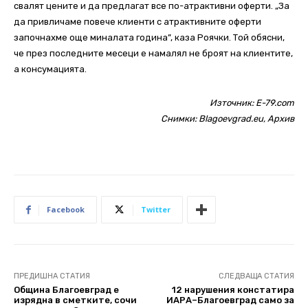
свалят цените и да предлагат все по-атрактивни оферти. „За
да привличаме повече клиенти с атрактивните оферти
започнахме още миналата година”, каза Роячки. Той обясни,
че през последните месеци е намалял не броят на клиентите,
а консумацията.
Източник:
E-79.com
Снимки: Blagoevgrad.eu, Архив
Facebook
Twitter
ПРЕДИШНА СТАТИЯ
СЛЕДВАЩА СТАТИЯ
Община Благоевград е
12 нарушения констатира
изрядна в сметките, сочи
ИАРА–Благоевград само за