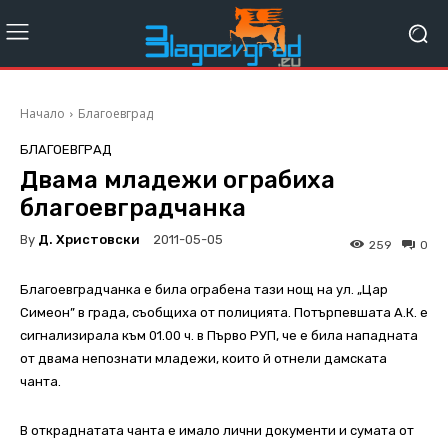
Начало
Благоевград
БЛАГОЕВГРАД
Двама младежи ограбиха
благоевградчанка
By
Д. Христовски
2011-05-05
259
0
Благоевградчанка е била ограбена тази нощ на ул. „Цар
Симеон” в града, съобщиха от полицията. Потърпевшата А.К. е
сигнализирала към 01.00 ч. в Първо РУП, че е била нападната
от двама непознати младежи, които й отнели дамската
чанта.
В откраднатата чанта е имало лични документи и сумата от