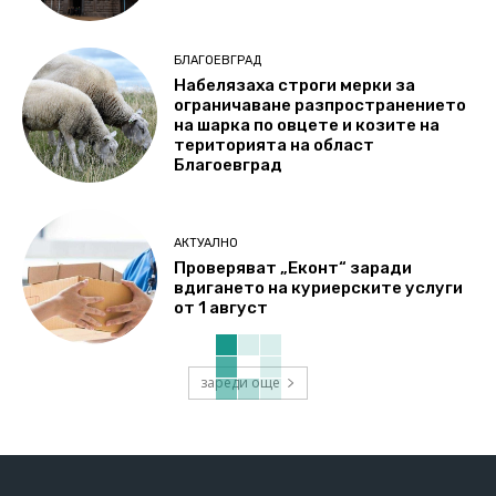
БЛАГОЕВГРАД
Набелязаха строги мерки за
ограничаване разпространението
на шарка по овцете и козите на
територията на област
Благоевград
АКТУАЛНО
Проверяват „Еконт“ заради
вдигането на куриерските услуги
от 1 август
зареди още