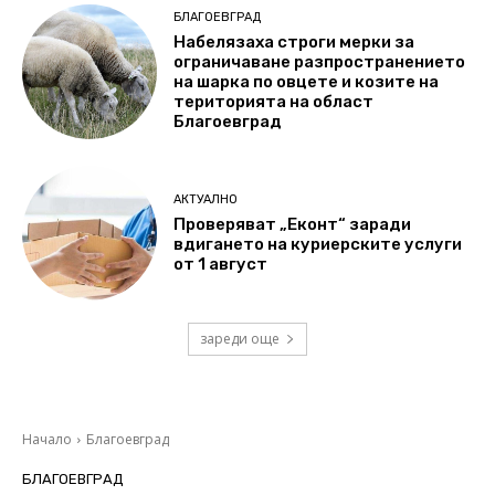
БЛАГОЕВГРАД
Набелязаха строги мерки за
ограничаване разпространението
на шарка по овцете и козите на
територията на област
Благоевград
АКТУАЛНО
Проверяват „Еконт“ заради
вдигането на куриерските услуги
от 1 август
зареди още