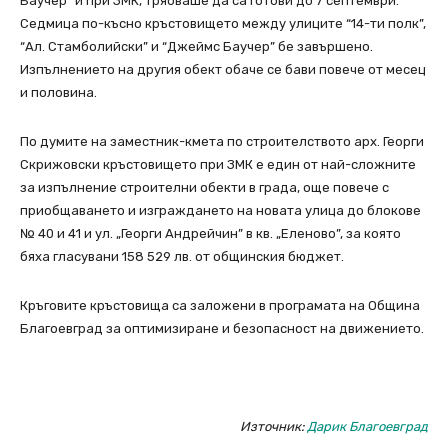
Баучер” и при ЗМК, трябваше да са готови до 7 септември.
Седмица по-късно кръстовището между улиците “14-ти полк”,
“Ал. Стамболийски” и “Джеймс Баучер” бе завършено.
Изпълнението на другия обект обаче се бави повече от месец
и половина.
По думите на заместник-кмета по строителството арх. Георги
Скрижовски кръстовището при ЗМК е един от най-сложните
за изпълнение строителни обекти в града, още повече с
приобщаването и изграждането на новата улица до блокове
№ 40 и 41 и ул. „Георги Андрейчин” в кв. „Еленово”, за която
бяха гласувани 158 529 лв. от общинския бюджет.
Кръговите кръстовища са заложени в програмата на Община
Благоевград за оптимизиране и безопасност на движението.
Източник:
Дарик Благоевград