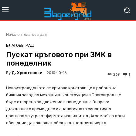
Начало
Благоевград
БЛАГОЕВГРАД
Пускат кръговото при ЗМК в
понеделник
By
Д. Христовски
2010-10-16
269
1
Новоизграждащото се кръгово кръстовище в района на
бившия завод за механични конструкции в Благовград ще
бъде отворено за движение в понеделник. Въпреки
дъждовното време днес и аналогичната синоптична
прогноза за утре от фирмата изпълнител „Агромах” са дали
обещание да завършат обекта до неделя вечерта.