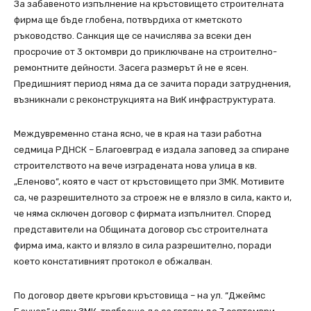
За забавеното изпълнение на кръстовището строителната
фирма ще бъде глобена, потвърдиха от кметското
ръководство. Санкция ще се начислява за всеки ден
просрочие от 3 октомври до приключване на строително-
ремонтните дейности. Засега размерът й не е ясен.
Предишният период няма да се зачита поради затруднения,
възникнали с реконструкцията на ВиК инфраструктурата.
Междувременно стана ясно, че в края на тази работна
седмица РДНСК – Благоевград е издала заповед за спиране
строителството на вече изградената нова улица в кв.
„Еленово”, която е част от кръстовището при ЗМК. Мотивите
са, че разрешителното за строеж не е влязло в сила, както и,
че няма сключен договор с фирмата изпълнител. Според
представители на Общината договор със строителната
фирма има, както и влязло в сила разрешително, поради
което констативният протокол е обжалван.
По договор двете кръгови кръстовища – на ул. “Джеймс