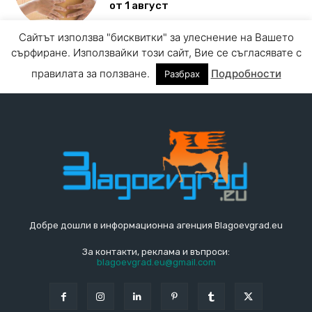
Добре дошли в информационна агенция Blagoevgrad.eu
За контакти, реклама и въпроси:
blagoevgrad.eu@gmail.com