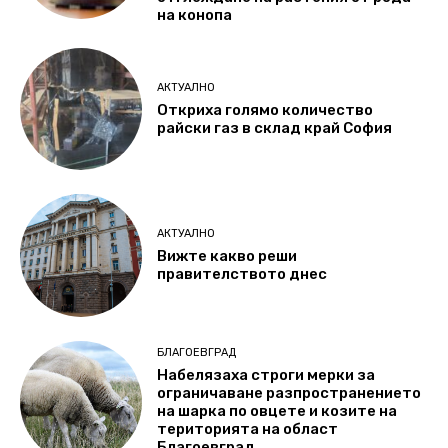
на конопа
АКТУАЛНО
Откриха голямо количество
райски газ в склад край София
АКТУАЛНО
Вижте какво реши
правителството днес
БЛАГОЕВГРАД
Набелязаха строги мерки за
ограничаване разпространението
на шарка по овцете и козите на
територията на област
Благоевград