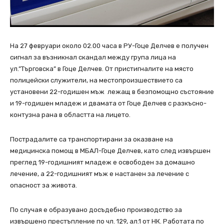
На 27 февруари около 02.00 часа в РУ-Гоце Делчев е получен
сигнал за възникнал скандал между група лица на
ул.”Търговска” в Гоце Делчев. От пристигналите на място
полицейски служители, на местопроизшествието са
установени 22-годишен мъж лежащ в безпомощно състояние
и 19-годишен младеж и двамата от Гоце Делчев с разкъсно-
контузна рана в областта на лицето.
Пострадалите са транспортирани за оказване на
медицинска помощ в МБАЛ-Гоце Делчев, като след извършен
преглед 19-годишният младеж е освободен за домашно
лечение, а 22-годишният мъж е настанен за лечение с
опасност за живота.
По случая е образувано досъдебно производство за
извършено престъпление по чл. 129, ал.1 от НК. Работата по