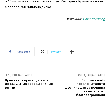
и 60 милиона копия от този албум. Като цяло, Кралят на попа
е продал 750 милиона диска.
Източник:
Calendar.dir.bg
Facebook
Twitter
ПРЕДИШНА СТАТИЯ
СЛЕДВАЩА СТАТИЯ
Временно спряха достъпа
Гърция е най-
до ELEVATION заради силния
предпочитаната
вятър
дестинация за почивка
през лятото от
благоевградчани