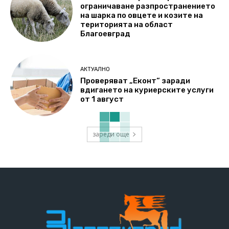
ограничаване разпространението
на шарка по овцете и козите на
територията на област
Благоевград
АКТУАЛНО
Проверяват „Еконт“ заради
вдигането на куриерските услуги
от 1 август
зареди още