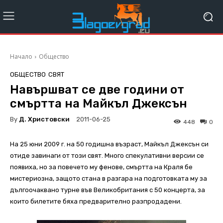
Начало
Общество
ОБЩЕСТВО
СВЯТ
Навършват се две години от
смъртта на Майкъл Джексън
By
Д. Христовски
2011-06-25
448
0
На 25 юни 2009 г. на 50 годишна възраст, Майкъл Джексън си
отиде завинаги от този свят. Много спекулативни версии се
появиха, но за повечето му фенове, смъртта на Краля бе
мистериозна, защото стана в разгара на подготовката му за
дългоочаквано турне във Великобритания с 50 концерта, за
които билетите бяха предварително разпродадени.