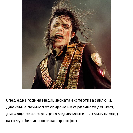
След една година медицинската експертиза заключи,
Джексън е починал от спиране на сърдечната дейност,
дължащо се на свръхдоза медикаменти – 20 минути след
като му е бил инжектиран пропофол.