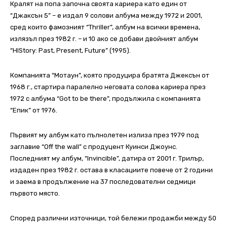
Кралят на попа започна своята кариера като един от
“Джаксън 5” – е издал 9 солови албума между 1972 и 2001,
сред които фамозният “Thriller”, албум на всички времена,
излязъл през 1982 г. – и 10 ако се добави двойният албум
“HIStory: Past, Present, Future” (1995).
Компанията “Мотаун”, която продуцира братята Джексън от
1968 г., стартира паралелно неговата солова кариера през
1972 с албума “Got to be there”, продължила с компанията
“Епик” от 1976.
Първият му албум като пълнолетен излиза през 1979 под
заглавие “Off the wall” с продуцент Куинси Джоунс.
Последният му албум, “Invincible”, датира от 2001 г. Трилър,
издаден през 1982 г. остава в класациите повече от 2 години
и заема в продължение на 37 последователни седмици
първото място.
Според различни източници, той бележи продажби между 50