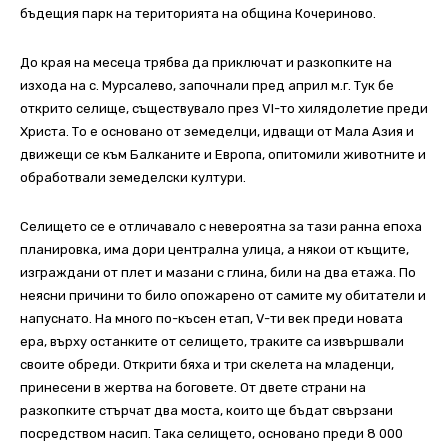
бъдещия парк на територията на община Кочериново.
До края на месеца трябва да приключат и разкопките на
изхода на с. Мурсалево, започнали пред април м.г. Тук бе
открито селище, съществувало през VI-то хилядолетие преди
Христа. То е основано от земеделци, идващи от Мала Азия и
движещи се към Балканите и Европа, опитомили животните и
обработвали земеделски култури.
Селището се е отличавало с невероятна за тази ранна епоха
планировка, има дори централна улица, а някои от къщите,
изграждани от плет и мазани с глина, били на два етажа. По
неясни причини то било опожарено от самите му обитатели и
напуснато. На много по-късен етап, V-ти век преди новата
ера, върху останките от селището, траките са извършвали
своите обреди. Открити бяха и три скелета на младенци,
принесени в жертва на боговете. От двете страни на
разкопките стърчат два моста, които ще бъдат свързани
посредством насип. Така селището, основано преди 8 000