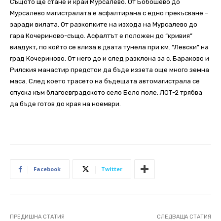
Същото ще стане и край Мурсалево. От Бобошево до
Мурсалево магистралата е асфалтирана с едно прекъсване –
заради вилата. От разкопките на изхода на Мурсалево до
гара Кочериново-също. Асфалтът е положен до “кривия”
виадукт, по който се влиза в двата тунела при км. “Левски” на
град Кочериново. От него до и след разклона за с. Бараково и
Рилския манастир предстои да бъде иззета още много земна
маса. След което трасето на бъдещата автомагистрала се
спуска към благоевградското село Бело поле. ЛОТ-2 трябва
да бъде готов до края на ноември.
Facebook
Twitter
ПРЕДИШНА СТАТИЯ
СЛЕДВАЩА СТАТИЯ