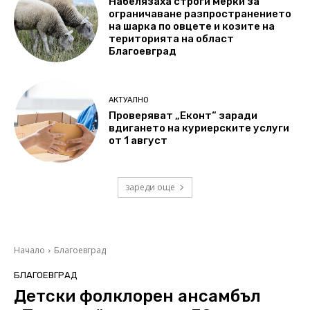
Набелязаха строги мерки за
ограничаване разпространението
на шарка по овцете и козите на
територията на област
Благоевград
АКТУАЛНО
Проверяват „Еконт“ заради
вдигането на куриерските услуги
от 1 август
зареди още