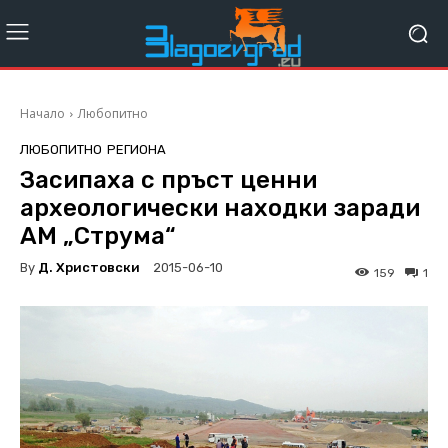
Начало
Любопитно
ЛЮБОПИТНО
РЕГИОНА
Засипаха с пръст ценни
археологически находки заради
АМ „Струма“
By
Д. Христовски
2015-06-10
159
1