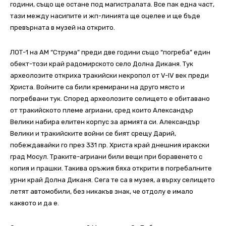
години, също ще остане под магистралата. Все пак една част,
тази между насипите и жп-линията ще оцелее и ще бъде
превърната в музей на открито.
ЛОТ-1 на АМ “Струма” преди две години също “погреба” един
обект-този край радомирското село Долна Диканя. Тук
археолозите откриха тракийски некропол от V-IV век преди
Христа. Войните са били кремирани на друго място и
погребвани тук. Според археолозите селището е обитавано
от тракийското племе агриани, сред които Александър
Велики набира елитен корпус за армията си. Александър
Велики и тракийските войни се бият срещу Дарий,
побеждавайки го през 331 пр. Христа край днешния иракски
град Мосул. Траките-агриани били вещи при боравенето с
копия и прашки. Такива оръжия бяха открити в погребалните
урни край Долна Диканя. Сега те са в музея, а върху селището
летят автомобили, без никакъв знак, че отдолу е имало
каквото и да е.