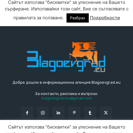
Добре дошли в информационна агенция Blagoevgrad.eu
За контакти, реклама и въпроси:
blagoevgrad.eu@gmail.com