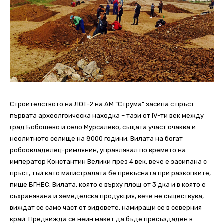
Строителството на ЛОТ-2 на АМ “Струма” засипа с пръст
първата археолгоическа находка – тази от IV-ти век между
град Бобошево и село Мурсалево, същата участ очаква и
неолитното селище на 8000 години. Вилата на богат
робоовладелец-римлянин, управлявал по времето на
император Константин Велики през 4 век, вече е засипана с
пръст, тъй като магистралата бе прекъсната при разкопките,
пише БГНЕС. Вилата, която е върху площ от 3 дка и в която е
съхранявана и земеделска продукция, вече не съществува,
виждат се само част от зидовете, намиращи се в северния
край. Предвижда се неин макет да бъде пресъздаден в